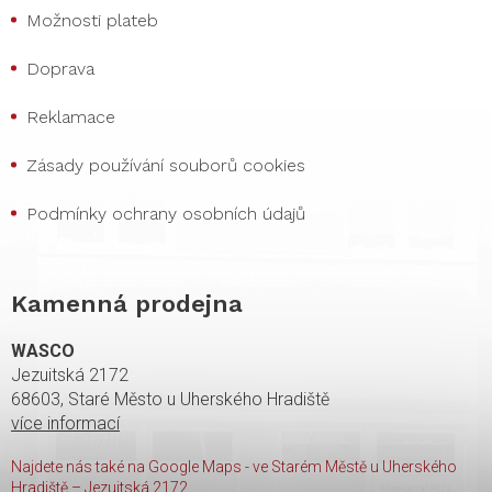
Možnosti plateb
Doprava
Reklamace
Zásady používání souborů cookies
Podmínky ochrany osobních údajů
Kamenná prodejna
WASCO
Jezuitská 2172
68603, Staré Město u Uherského Hradiště
více informací
Najdete nás také na Google Maps - ve Starém Městě u Uherského
Hradiště – Jezuitská 2172.