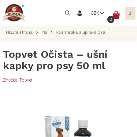
Přejít
na
NÁKUP
CZK
obsah
KOŠÍK
Psi
kosmetika a úprava psa
Topvet Očista – ušní
kapky pro psy 50 ml
Značka:
Topvet