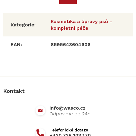
Kosmetika a úpravy psů –
Kategorie
:
kompletní péče.
EAN
:
8595643604606
Z
á
p
a
Kontakt
t
í
info
@
wasco.cz
+420 728 103 170