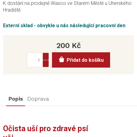
K dostání na prodejně Wasco ve Starém Městě u Uherského
Hradiště.
Externí sklad - obvykle u nás následující pracovní den
200 Kč
Měrná
Přidat do košíku
cena:
Popis
Doprava
Očista uší pro zdravé psí