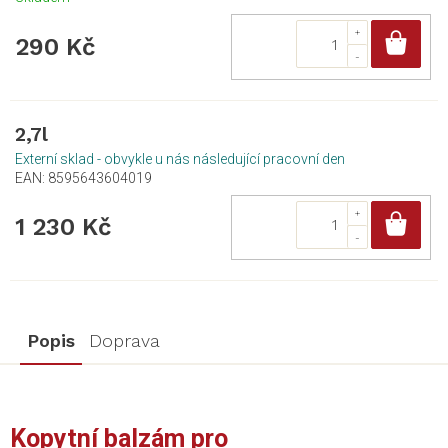
Do
290 Kč
2,7l
Externí sklad - obvykle u nás následující pracovní den
EAN:
8595643604019
Do
1 230 Kč
Popis
Doprava
Kopytní balzám pro