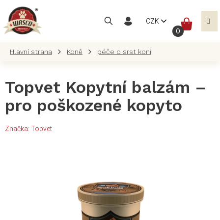
Přejít
na
NÁKUP
CZK
obsah
KOŠÍK
Koně
péče o srst koní
Topvet Kopytní balzám –
pro poškozené kopyto
Značka:
Topvet