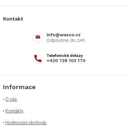
á
p
a
Kontakt
t
í
info
@
wasco.cz
+420 728 103 170
Informace
•
O nás
•
Kontakty
•
Hodnocení obchodu