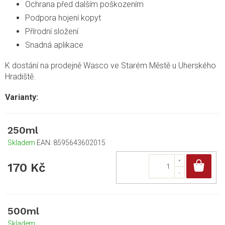
Ochrana před dalším poškozením
Podpora hojení kopyt
Přírodní složení
Snadná aplikace
K dostání na prodejně Wasco ve Starém Městě u Uherského
Hradiště.
250ml
Skladem
EAN:
8595643602015
Do
170 Kč
500ml
Skladem