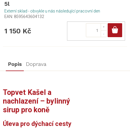
5l
Externí sklad - obvykle u nás následující pracovní den
EAN:
8595643604132
Do
1 150 Kč
Popis
Doprava
Topvet Kašel a
nachlazení – bylinný
sirup pro koně
Úleva pro dýchací cesty