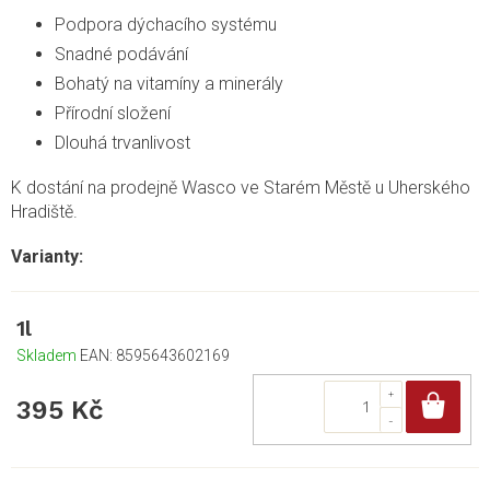
Podpora dýchacího systému
Snadné podávání
Bohatý na vitamíny a minerály
Přírodní složení
Dlouhá trvanlivost
K dostání na prodejně Wasco ve Starém Městě u Uherského
Hradiště.
1l
Skladem
EAN:
8595643602169
Do
395 Kč