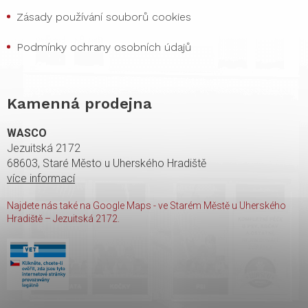
Zásady používání souborů cookies
Podmínky ochrany osobních údajů
Kamenná prodejna
WASCO
Jezuitská 2172
68603, Staré Město u Uherského Hradiště
více informací
Najdete nás také na Google Maps - ve Starém Městě u Uherského
Hradiště – Jezuitská 2172.