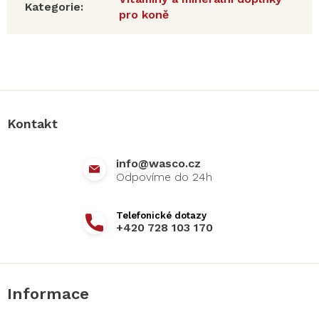
Kategorie
:
pro koně
Z
á
p
a
Kontakt
t
í
info
@
wasco.cz
+420 728 103 170
Informace