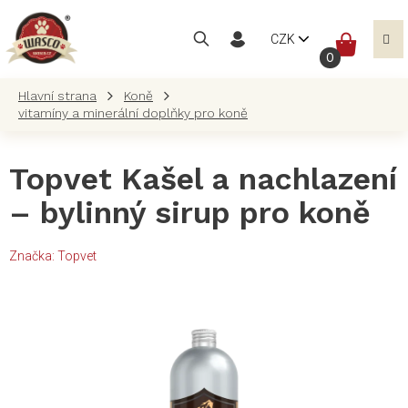
Přejít
na
NÁKUP
CZK
obsah
KOŠÍK
Koně
vitamíny a minerální doplňky pro koně
Topvet Kašel a nachlazení
– bylinný sirup pro koně
Značka:
Topvet