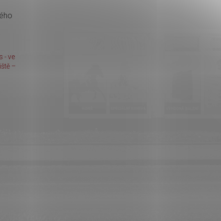
kého
 - ve
ště –