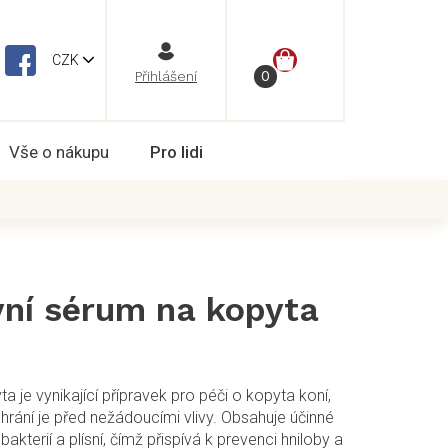
NÁKUPNÍ
CZK
Vše o nákupu
Pro lidi
KOŠÍK
vní sérum na kopyta
a je vynikající přípravek pro péči o kopyta koní,
chrání je před nežádoucími vlivy. Obsahuje účinné
bakterií a plísní, čímž přispívá k prevenci hniloby a