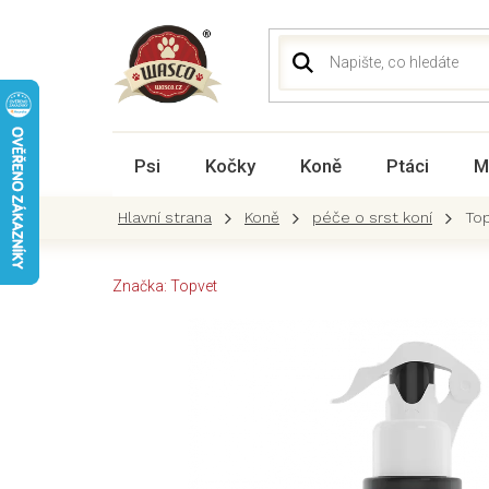
Přejít
na
obsah
Psi
Kočky
Koně
Ptáci
M
Koně
péče o srst koní
Top
Značka:
Topvet