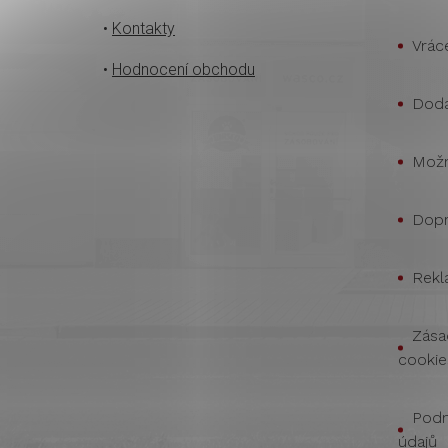
•
Kontakty
Vrác
•
Hodnocení obchodu
Doda
Možn
Dopr
Rekl
Zása
cookie
Podm
údajů