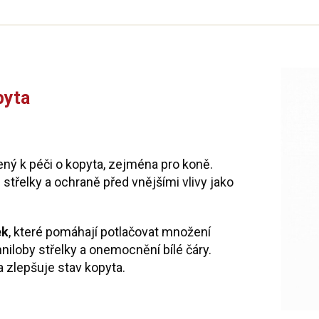
pyta
ný k péči o kopyta, zejména pro koně.
střelky a ochraně před vnějšími vlivy jako
ek
, které pomáhají potlačovat množení
 hniloby střelky a onemocnění bílé čáry.
a zlepšuje stav kopyta.