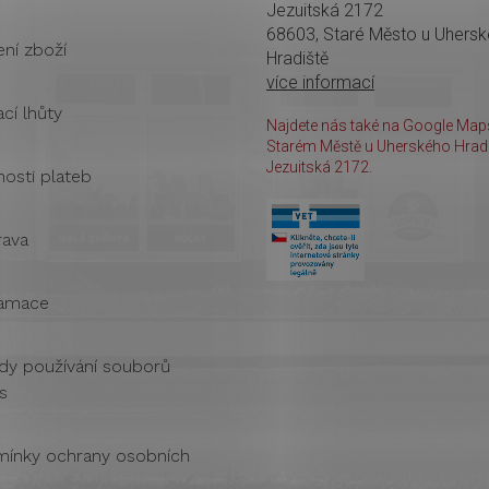
Jezuitská 2172
68603, Staré Město u Uhers
ení zboží
Hradiště
více informací
cí lhůty
Najdete nás také na Google Maps
Starém Městě u Uherského Hradi
Jezuitská 2172.
osti plateb
ava
amace
dy používání souborů
s
ínky ochrany osobních