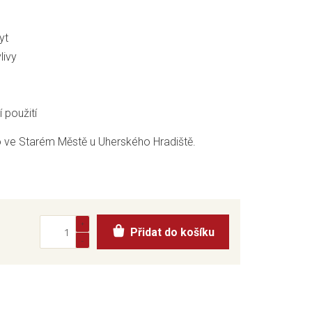
yt
livy
 použití
 ve Starém Městě u Uherského Hradiště.
Přidat do košíku