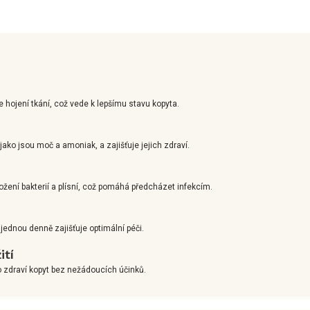
 hojení tkání, což vede k lepšímu stavu kopyta.
 jako jsou moč a amoniak, a zajišťuje jejich zdraví.
nožení bakterií a plísní, což pomáhá předcházet infekcím.
ednou denně zajišťuje optimální péči.
ití
o zdraví kopyt bez nežádoucích účinků.