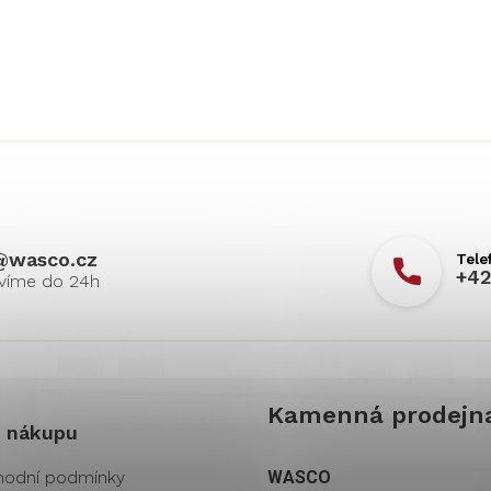
@
wasco.cz
+42
Kamenná prodejn
 nákupu
odní podmínky
WASCO