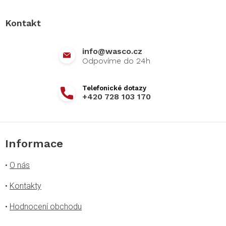
p
a
Kontakt
t
í
info
@
wasco.cz
+420 728 103 170
Informace
•
O nás
•
Kontakty
•
Hodnocení obchodu