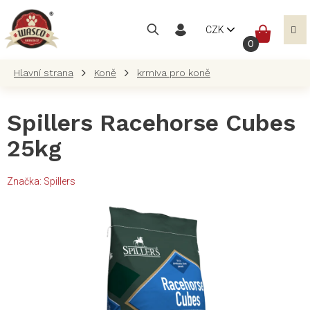
Přejít
na
NÁKUP
CZK
obsah
KOŠÍK
Koně
krmiva pro koně
Spillers Racehorse Cubes
25kg
Značka:
Spillers