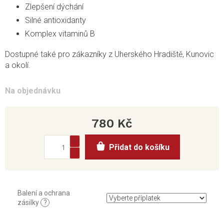
Zlepšení dýchání
Silné antioxidanty
Komplex vitaminů B
Dostupné také pro zákazníky z Uherského Hradiště, Kunovic
a okolí.
Na objednávku
780 Kč
Měrná
Přidat do košíku
cena:
Balení a ochrana
zásilky
?