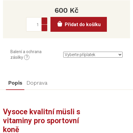
600 Kč
Měrná
Přidat do košíku
cena:
Balení a ochrana
zásilky
?
Popis
Doprava
Vysoce kvalitní müsli s
vitaminy pro sportovní
koně