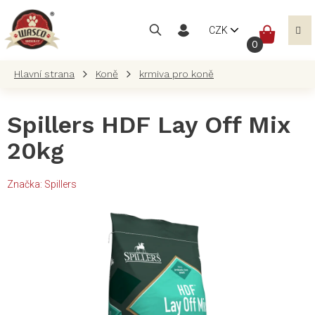
Přejít
na
NÁKUP
CZK
obsah
KOŠÍK
Koně
krmiva pro koně
Spillers HDF Lay Off Mix
20kg
Značka:
Spillers