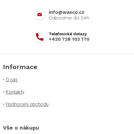
í
info
@
wasco.cz
+420 728 103 170
Informace
•
O nás
•
Kontakty
•
Hodnocení obchodu
Vše o nákupu