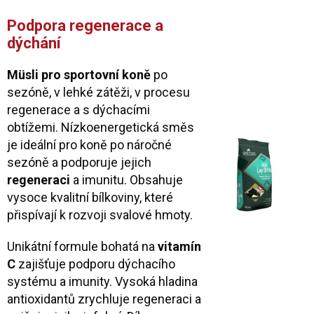
Podpora regenerace a
dýchání
Müsli pro sportovní koně
po
sezóně, v lehké zátěži, v procesu
regenerace a s dýchacími
obtížemi. Nízkoenergetická směs
je ideální pro koně po náročné
sezóně a podporuje jejich
regeneraci
a imunitu. Obsahuje
vysoce kvalitní bílkoviny, které
přispívají k rozvoji svalové hmoty.
Unikátní formule bohatá na
vitamín
C
zajišťuje podporu dýchacího
systému a imunity. Vysoká hladina
antioxidantů zrychluje regeneraci a