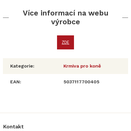
Více informací na webu
výrobce
ZDE
Kategorie
:
Krmiva pro koně
EAN
:
5037117700405
Z
á
p
a
Kontakt
t