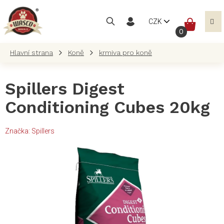
Přejít
na
NÁKUP
CZK
obsah
KOŠÍK
Koně
krmiva pro koně
Spillers Digest
Conditioning Cubes 20kg
Značka:
Spillers