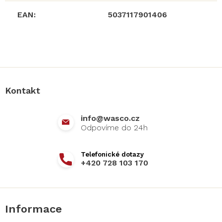
EAN
:
5037117901406
Z
á
p
a
Kontakt
t
í
info
@
wasco.cz
+420 728 103 170
Informace