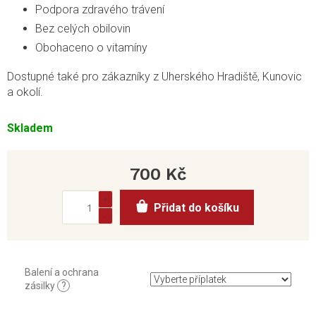
Podpora zdravého trávení
Bez celých obilovin
Obohaceno o vitamíny
Dostupné také pro zákazníky z Uherského Hradiště, Kunovic
a okolí.
Skladem
700 Kč
Měrná
Přidat do košíku
cena:
Balení a ochrana
zásilky
?