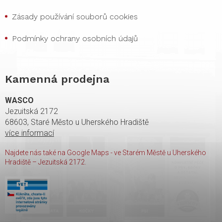
Zásady používání souborů cookies
Podmínky ochrany osobních údajů
Kamenná prodejna
WASCO
Jezuitská 2172
68603, Staré Město u Uherského Hradiště
více informací
Najdete nás také na Google Maps - ve Starém Městě u Uherského
Hradiště – Jezuitská 2172.