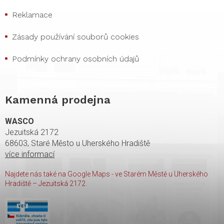
Reklamace
Zásady používání souborů cookies
Podmínky ochrany osobních údajů
Kamenná prodejna
WASCO
Jezuitská 2172
68603, Staré Město u Uherského Hradiště
více informací
Najdete nás také na Google Maps - ve Starém Městě u Uherského
Hradiště – Jezuitská 2172.