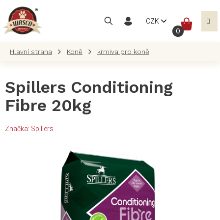
Přejít
na
NÁKUP
CZK
obsah
KOŠÍK
Koně
krmiva pro koně
Spillers Conditioning
Fibre 20kg
Značka:
Spillers