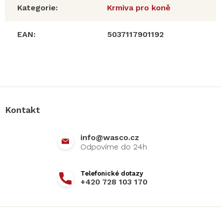
Kategorie
:
Krmiva pro koně
EAN
:
5037117901192
Z
á
p
a
Kontakt
t
í
info
@
wasco.cz
+420 728 103 170