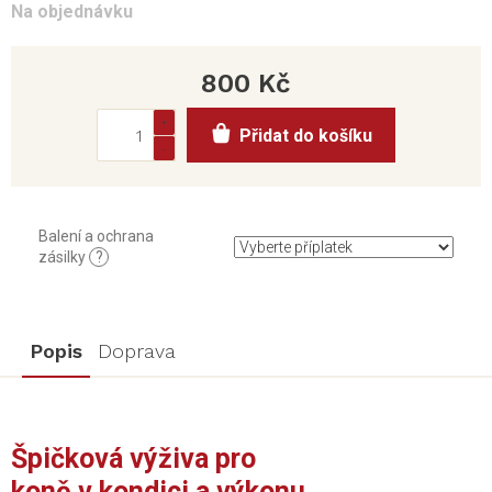
Na objednávku
800 Kč
Měrná
Přidat do košíku
cena:
Balení a ochrana
zásilky
?
Popis
Doprava
Špičková výživa pro
koně v kondici a výkonu