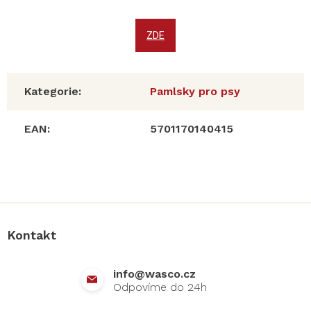
ZDE
Kategorie
:
Pamlsky pro psy
EAN
:
5701170140415
Z
á
p
a
Kontakt
t
í
info
@
wasco.cz