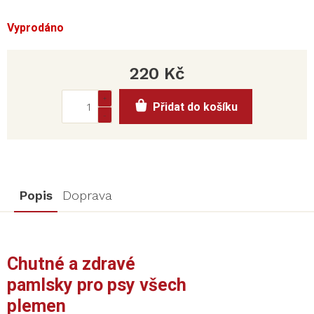
Vyprodáno
220 Kč
Měrná
Přidat do košíku
cena:
Popis
Doprava
Chutné a zdravé
pamlsky pro psy všech
plemen