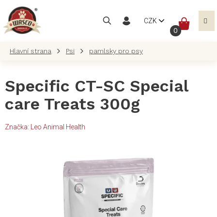
Přejít
na
NÁKUP
CZK
obsah
KOŠÍK
Psi
pamlsky pro psy
Specific CT-SC Special
care Treats 300g
Značka:
Leo Animal Health