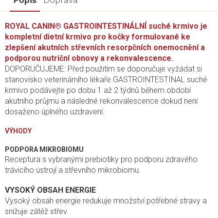
ROYAL CANIN® GASTROINTESTINÁLNÍ suché krmivo je
kompletní dietní krmivo pro kočky formulované ke
zlepšení akutních střevních resorpčních onemocnění a
podporou nutriční obnovy a rekonvalescence.
DOPORUČUJEME: Před použitím se doporučuje vyžádat si
stanovisko veterinárního lékaře.GASTROINTESTINAL suché
krmivo podávejte po dobu 1 až 2 týdnů během období
akutního průjmu a následné rekonvalescence dokud není
dosaženo úplného uzdravení.
VÝHODY
PODPORA MIKROBIOMU
Receptura s vybranými prebiotiky pro podporu zdravého
trávicího ústrojí a střevního mikrobiomu.
VYSOKÝ OBSAH ENERGIE
Vysoký obsah energie redukuje množství potřebné stravy a
snižuje zátěž střev.