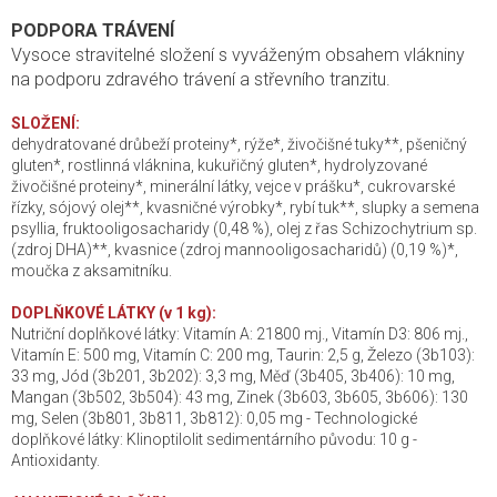
PODPORA TRÁVENÍ
Vysoce stravitelné složení s vyváženým obsahem vlákniny
na podporu zdravého trávení a střevního tranzitu.
SLOŽENÍ:
dehydratované drůbeží proteiny*, rýže*, živočišné tuky**, pšeničný
gluten*, rostlinná vláknina, kukuřičný gluten*, hydrolyzované
živočišné proteiny*, minerální látky, vejce v prášku*, cukrovarské
řízky, sójový olej**, kvasničné výrobky*, rybí tuk**, slupky a semena
psyllia, fruktooligosacharidy (0,48 %), olej z řas Schizochytrium sp.
(zdroj DHA)**, kvasnice (zdroj mannooligosacharidů) (0,19 %)*,
moučka z aksamitníku.
DOPLŇKOVÉ LÁTKY (v 1 kg):
Nutriční doplňkové látky: Vitamín A: 21800 mj., Vitamín D3: 806 mj.,
Vitamín E: 500 mg, Vitamín C: 200 mg, Taurin: 2,5 g, Železo (3b103):
33 mg, Jód (3b201, 3b202): 3,3 mg, Měď (3b405, 3b406): 10 mg,
Mangan (3b502, 3b504): 43 mg, Zinek (3b603, 3b605, 3b606): 130
mg, Selen (3b801, 3b811, 3b812): 0,05 mg - Technologické
doplňkové látky: Klinoptilolit sedimentárního původu: 10 g -
Antioxidanty.