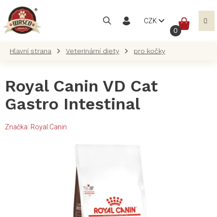
Přejít
na
NÁKUP
CZK
obsah
KOŠÍK
Veterinární diety
pro kočky
Royal Canin VD Cat
Gastro Intestinal
Značka:
Royal Canin