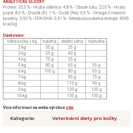
ANALYTICKÉ SLOŽKY:
Protein: 32,0 % - Hrubá vláknina: 4,8 % - Obsah tuku: 22,0 % - Hrubý
popel: 8,5 % - Draslík (K): 1 % - Sodík (Na): 0,6 % - Omega-3 mastné
kyseliny: 0,93 % - EPA/DHA: 0,41 % - Metabolizovatelná energie: 4095
kcal/kg.
Dávkování:
Váha kočky v kg
hubená
ideální váha
nadváha
2 kg
35 g
25 g
3 kg
50 g
40 g
4 kg
70 g
55 g
5 kg
85 g
65 g
55 g
6 kg
105 g
80 g
65 g
7 kg
95 g
75 g
8 kg
110 g
90 g
9 kg
120 g
100 g
10 kg
135 g
100 g
Více informací na webu výrobce
zde
.
Kategorie
:
Veterinární diety pro kočky