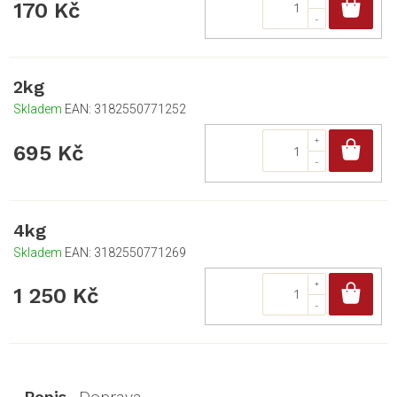
Do
170 Kč
2kg
Skladem
EAN:
3182550771252
Do
695 Kč
4kg
Skladem
EAN:
3182550771269
Do
1 250 Kč
Popis
Doprava