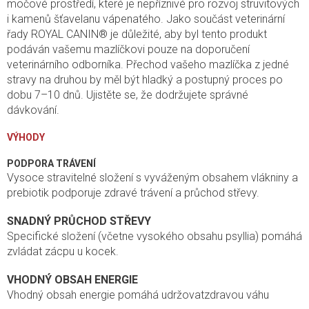
močové prostředí, které je nepříznivé pro rozvoj struvitových
i kamenů šťavelanu vápenatého. Jako součást veterinární
řady ROYAL CANIN® je důležité, aby byl tento produkt
podáván vašemu mazlíčkovi pouze na doporučení
veterinárního odborníka. Přechod vašeho mazlíčka z jedné
stravy na druhou by měl být hladký a postupný proces po
dobu 7–10 dnů. Ujistěte se, že dodržujete správné
dávkování.
VÝHODY
PODPORA TRÁVENÍ
Vysoce stravitelné složení s vyváženým obsahem vlákniny a
prebiotik podporuje zdravé trávení a průchod střevy.
SNADNÝ PRŮCHOD STŘEVY
Specifické složení (včetne vysokého obsahu psyllia) pomáhá
zvládat zácpu u kocek.
VHODNÝ OBSAH ENERGIE
Vhodný obsah energie pomáhá udržovatzdravou váhu