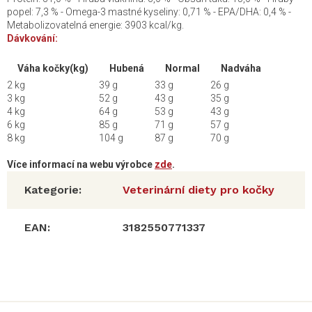
popel: 7,3 % - Omega-3 mastné kyseliny: 0,71 % - EPA/DHA: 0,4 % -
Metabolizovatelná energie: 3903 kcal/kg.
Dávkování:
Váha kočky(kg)
Hubená
Normal
Nadváha
2 kg
39 g
33 g
26 g
3 kg
52 g
43 g
35 g
4 kg
64 g
53 g
43 g
6 kg
85 g
71 g
57 g
8 kg
104 g
87 g
70 g
Více informací na webu výrobce
zde
.
Kategorie
:
Veterinární diety pro kočky
EAN
:
3182550771337
Z
á
p