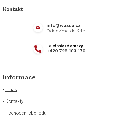
a
Kontakt
t
í
info
@
wasco.cz
+420 728 103 170
Informace
•
O nás
•
Kontakty
•
Hodnocení obchodu