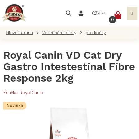
Přejít
na
NÁKUP
CZK
obsah
KOŠÍK
Veterinární diety
pro kočky
Royal Canin VD Cat Dry
Gastro Intestestinal Fibre
Response 2kg
Značka:
Royal Canin
Novinka