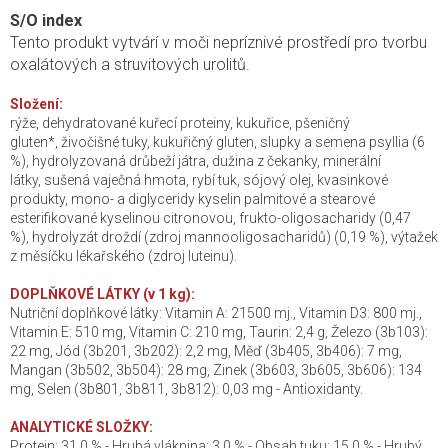
S/O index
Tento produkt vytvárí v moči nepríznivé prostředí pro tvorbu
oxalátových a struvitových urolitů.
Složení:
rýže, dehydratované kuřecí proteiny, kukuřice, pšeničný
gluten*, živočišné tuky, kukuřičný gluten, slupky a semena psyllia (6
%), hydrolyzovaná drůbeží játra, dužina z čekanky, minerální
látky, sušená vaječná hmota, rybí tuk, sójový olej, kvasinkové
produkty, mono- a diglyceridy kyselin palmitové a stearové
esterifikované kyselinou citronovou, frukto-oligosacharidy (0,47
%), hydrolyzát droždí (zdroj mannooligosacharidů) (0,19 %), výtažek
z měsíčku lékařského (zdroj luteinu).
DOPLŇKOVÉ LÁTKY (v 1 kg):
Nutriční doplňkové látky: Vitamin A: 21500 mj., Vitamin D3: 800 mj.,
Vitamin E: 510 mg, Vitamin C: 210 mg, Taurin: 2,4 g, Železo (3b103):
22 mg, Jód (3b201, 3b202): 2,2 mg, Měď (3b405, 3b406): 7 mg,
Mangan (3b502, 3b504): 28 mg, Zinek (3b603, 3b605, 3b606): 134
mg, Selen (3b801, 3b811, 3b812): 0,03 mg - Antioxidanty.
ANALYTICKÉ SLOŽKY:
Protein: 31,0 % - Hrubá vláknina: 3,0 % - Obsah tuku: 15,0 % - Hrubý