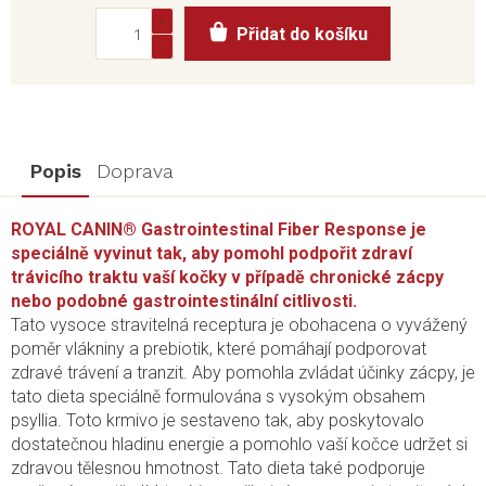
Měrná
Přidat do košíku
cena:
Popis
Doprava
ROYAL CANIN® Gastrointestinal Fiber Response je
speciálně vyvinut tak, aby pomohl podpořit zdraví
trávicího traktu vaší kočky v případě chronické zácpy
nebo podobné gastrointestinální citlivosti.
Tato vysoce stravitelná receptura je obohacena o vyvážený
poměr vlákniny a prebiotik, které pomáhají podporovat
zdravé trávení a tranzit. Aby pomohla zvládat účinky zácpy, je
tato dieta speciálně formulována s vysokým obsahem
psyllia. Toto krmivo je sestaveno tak, aby poskytovalo
dostatečnou hladinu energie a pomohlo vaší kočce udržet si
zdravou tělesnou hmotnost. Tato dieta také podporuje