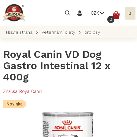
Přejít
na
NÁKUP
CZK
obsah
KOŠÍK
Veterinární diety
pro psy
Royal Canin VD Dog
Gastro Intestinal 12 x
400g
Značka:
Royal Canin
Novinka