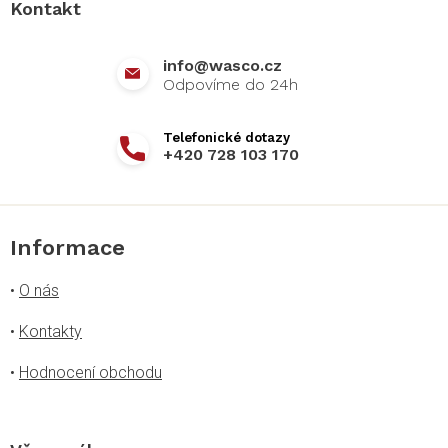
Kontakt
t
í
info
@
wasco.cz
+420 728 103 170
Informace
•
O nás
•
Kontakty
•
Hodnocení obchodu