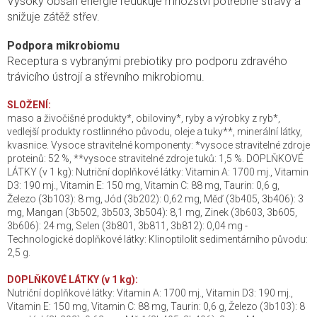
Vysoký obsah energie redukuje množství potřebné stravy a
snižuje zátěž střev.
Podpora mikrobiomu
Receptura s vybranými prebiotiky pro podporu zdravého
trávicího ústrojí a střevního mikrobiomu.
SLOŽENÍ:
maso a živočišné produkty*, obiloviny*, ryby a výrobky z ryb*,
vedlejší produkty rostlinného původu, oleje a tuky**, minerální látky,
kvasnice. Vysoce stravitelné komponenty: *vysoce stravitelné zdroje
proteinů: 52 %, **vysoce stravitelné zdroje tuků: 1,5 %. DOPLŇKOVÉ
LÁTKY (v 1 kg): Nutriční doplňkové látky: Vitamin A: 1700 mj., Vitamin
D3: 190 mj., Vitamin E: 150 mg, Vitamin C: 88 mg, Taurin: 0,6 g,
Železo (3b103): 8 mg, Jód (3b202): 0,62 mg, Měď (3b405, 3b406): 3
mg, Mangan (3b502, 3b503, 3b504): 8,1 mg, Zinek (3b603, 3b605,
3b606): 24 mg, Selen (3b801, 3b811, 3b812): 0,04 mg -
Technologické doplňkové látky: Klinoptilolit sedimentárního původu:
2,5 g.
DOPLŇKOVÉ LÁTKY (v 1 kg):
Nutriční doplňkové látky: Vitamin A: 1700 mj., Vitamin D3: 190 mj.,
Vitamin E: 150 mg, Vitamin C: 88 mg, Taurin: 0,6 g, Železo (3b103): 8