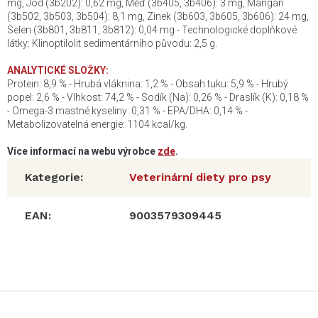
mg, Jód (3b202): 0,62 mg, Měď (3b405, 3b406): 3 mg, Mangan
(3b502, 3b503, 3b504): 8,1 mg, Zinek (3b603, 3b605, 3b606): 24 mg,
Selen (3b801, 3b811, 3b812): 0,04 mg - Technologické doplňkové
látky: Klinoptilolit sedimentárního původu: 2,5 g.
ANALYTICKÉ SLOŽKY:
Protein: 8,9 % - Hrubá vláknina: 1,2 % - Obsah tuku: 5,9 % - Hrubý
popel: 2,6 % - Vlhkost: 74,2 % - Sodík (Na): 0,26 % - Draslík (K): 0,18 %
- Omega-3 mastné kyseliny: 0,31 % - EPA/DHA: 0,14 % -
Metabolizovatelná energie: 1104 kcal/kg.
Více informací na webu výrobce
zde
.
Kategorie
:
Veterinární diety pro psy
EAN
:
9003579309445
Z
á
p
a