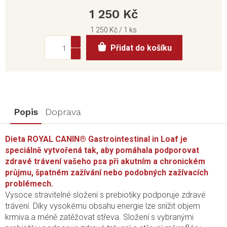
1 250 Kč
Měrná
1 250 Kč / 1 ks
cena:
Přidat do košíku
Popis
Doprava
Dieta ROYAL CANIN® Gastrointestinal in Loaf je
speciálně vytvořená tak, aby pomáhala podporovat
zdravé trávení vašeho psa při akutním a chronickém
průjmu, špatném zažívání nebo podobných zažívacích
problémech.
Vysoce stravitelné složení s prebiotiky podporuje zdravé
trávení. Díky vysokému obsahu energie lze snížit objem
krmiva a méně zatěžovat střeva. Složení s vybranými