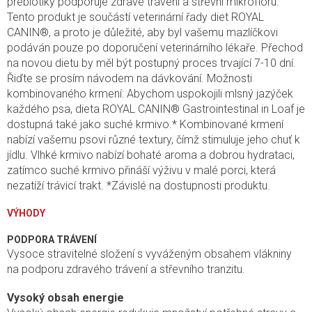
prebiotiky podporuje zdravé trávení a střevní mikroflóru.
Tento produkt je součástí veterinární řady diet ROYAL
CANIN®, a proto je důležité, aby byl vašemu mazlíčkovi
podáván pouze po doporučení veterinárního lékaře. Přechod
na novou dietu by měl být postupný proces trvající 7-10 dní.
Řiďte se prosím návodem na dávkování. Možnosti
kombinovaného krmení: Abychom uspokojili mlsný jazýček
každého psa, dieta ROYAL CANIN® Gastrointestinal in Loaf je
dostupná také jako suché krmivo.* Kombinované krmení
nabízí vašemu psovi různé textury, čímž stimuluje jeho chuť k
jídlu. Vlhké krmivo nabízí bohaté aroma a dobrou hydrataci,
zatímco suché krmivo přináší výživu v malé porci, která
nezatíží trávicí trakt. *Závislé na dostupnosti produktu.
VÝHODY
PODPORA TRÁVENÍ
Vysoce stravitelné složení s vyváženým obsahem vlákniny
na podporu zdravého trávení a střevního tranzitu.
Vysoký obsah energie