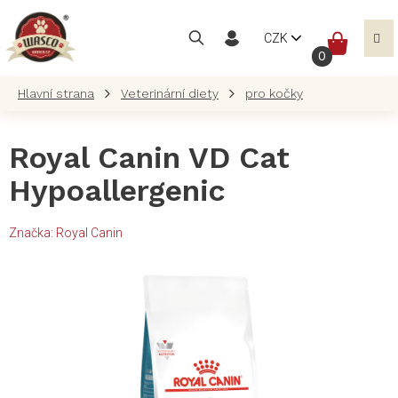
Přejít
na
NÁKUP
CZK
obsah
KOŠÍK
Veterinární diety
pro kočky
Royal Canin VD Cat
Hypoallergenic
Značka:
Royal Canin