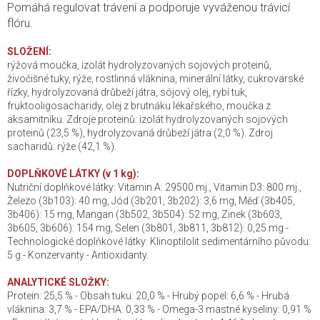
Pomáhá regulovat trávení a podporuje vyváženou trávicí
flóru.
SLOŽENÍ:
rýžová moučka, izolát hydrolyzovaných sojových proteinů,
živočišné tuky, rýže, rostlinná vláknina, minerální látky, cukrovarské
řízky, hydrolyzovaná drůbeží játra, sójový olej, rybí tuk,
fruktooligosacharidy, olej z brutnáku lékařského, moučka z
aksamitníku. Zdroje proteinů: izolát hydrolyzovaných sojových
proteinů (23,5 %), hydrolyzovaná drůbeží játra (2,0 %). Zdroj
sacharidů: rýže (42,1 %).
DOPLŇKOVÉ LÁTKY (v 1 kg):
Nutriční doplňkové látky: Vitamin A: 29500 mj., Vitamin D3: 800 mj.,
Železo (3b103): 40 mg, Jód (3b201, 3b202): 3,6 mg, Měď (3b405,
3b406): 15 mg, Mangan (3b502, 3b504): 52 mg, Zinek (3b603,
3b605, 3b606): 154 mg, Selen (3b801, 3b811, 3b812): 0,25 mg -
Technologické doplňkové látky: Klinoptilolit sedimentárního původu:
5 g - Konzervanty - Antioxidanty.
ANALYTICKÉ SLOŽKY:
Protein: 25,5 % - Obsah tuku: 20,0 % - Hrubý popel: 6,6 % - Hrubá
vláknina: 3,7 % - EPA/DHA: 0,33 % - Omega-3 mastné kyseliny: 0,91 %