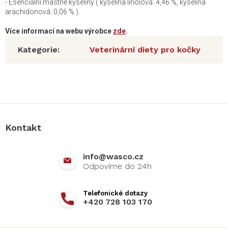
- Esenciální mastné kyseliny ( kyselina linolová: 4,46 %, kyselina
arachidonová: 0,06 % ).
Více informací na webu výrobce
zde
.
Kategorie
:
Veterinární diety pro kočky
Z
á
p
a
Kontakt
t
í
info
@
wasco.cz
+420 728 103 170