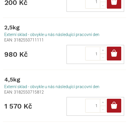
Do
200 Kč
2,5kg
Externí sklad - obvykle u nás následující pracovní den
EAN:
3182550711111
Do
980 Kč
4,5kg
Externí sklad - obvykle u nás následující pracovní den
EAN:
3182550715812
Do
1 570 Kč