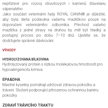
nepříznivé pro rozvoj struvitových i kamenů šťavelanu
vápenatého
Jako součást veterinární řady ROYAL CANIN® je důležité,
aby byla dieta podávána vašemu mazlíčkovi pouze na
doporučení veterinárního odborníka. Přechod vašeho
mazlíčka z jedné stravy na druhou by měl být hladký a
postupný proces po dobu 7–10 dnů. Ujistěte se, že
dodržujete správné dávkování.
VÝHODY
HYDROLYZOVANÁ BÍLKOVINA
Hydrolyzovaný protein s nízkou molekulovou hmotností pro
hypoalergenicitu krmiva.
EPA&DHA
Mastné kyseliny pomáhají udržovat zdravou pokožku a
trávení. Složení podporující přirozenou ochrannou bariéru
pokožky.
ZDRAVÍ TRÁVICÍHO TRAKTU