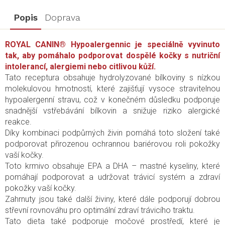
Popis
Doprava
ROYAL CANIN® Hypoalergennic je speciálně vyvinuto
tak, aby pomáhalo podporovat dospělé kočky s nutriční
intolerancí, alergiemi nebo citlivou kůží.
Tato receptura obsahuje hydrolyzované bílkoviny s nízkou
molekulovou hmotností, které zajišťují vysoce stravitelnou
hypoalergenní stravu, což v konečném důsledku podporuje
snadnější vstřebávání bílkovin a snižuje riziko alergické
reakce.
Díky kombinaci podpůrných živin pomáhá toto složení také
podporovat přirozenou ochrannou bariérovou roli pokožky
vaší kočky.
Toto krmivo obsahuje EPA a DHA – mastné kyseliny, které
pomáhají podporovat a udržovat trávicí systém a zdraví
pokožky vaší kočky.
Zahrnuty jsou také další živiny, které dále podporují dobrou
střevní rovnováhu pro optimální zdraví trávicího traktu.
Tato dieta také podporuje močové prostředí, které je