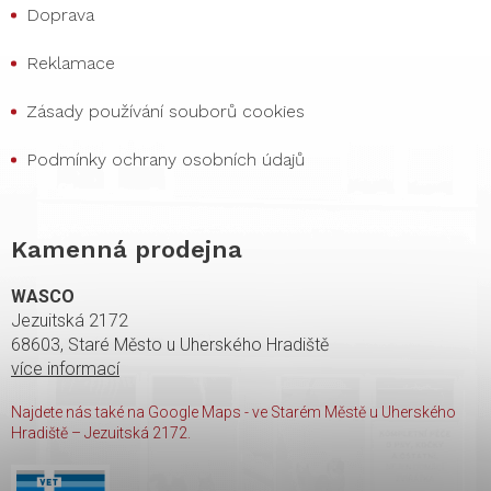
Doprava
Reklamace
Zásady používání souborů cookies
Podmínky ochrany osobních údajů
Kamenná prodejna
WASCO
Jezuitská 2172
68603, Staré Město u Uherského Hradiště
více informací
Najdete nás také na Google Maps - ve Starém Městě u Uherského
Hradiště – Jezuitská 2172.