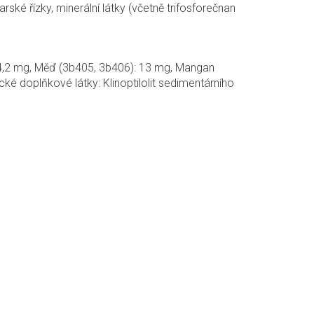
ské řízky, minerální látky (včetně trifosforečnan
: 4,2 mg, Měď (3b405, 3b406): 13 mg, Mangan
é doplňkové látky: Klinoptilolit sedimentárního