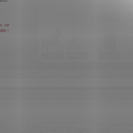
kého
 - ve
ště –