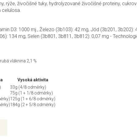
 rýže, živočišné tuky, hydrolyzované živočišné proteiny, cukrovar
 celulosa.
Vitamin D3: 1000 mj., Železo (3b103): 42 mg, Jód (3b201, 3b202)
6): 134 mg, Selen (3b801, 3b811, 3b812): 0,07 mg - Technologick
Hrubá vláknina 2,1 %
ta
Vysoká aktivita
)
33g (4/8 odměrky)
75g (1 + 1/8 odměrky)
ěrky)
125g (1 + 6/8 odměrky)
ěrky)
184g (2 + 5/8 odměrky)