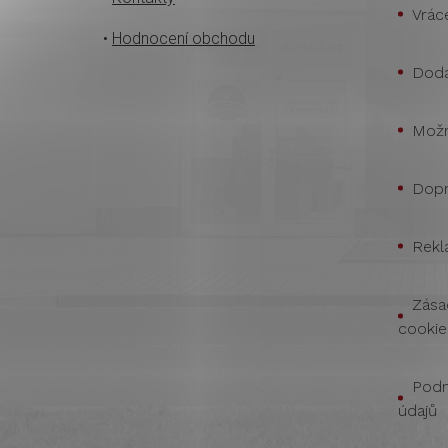
Vrác
•
Hodnocení obchodu
Doda
Možn
Dopr
Rekl
Zása
cookie
Podm
údajů