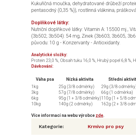
Kukuřičná moučka, dehydratované drůbeží proteiny,
pentasodný (0,35 %)), rostlinná vláknina, prášková
Doplňkové látky:
Nutriční doplňkové látky: Vitamin A: 15500 mj., 
(3b502, 3b504): 54 mg, Zinek (3b603, 3b605, 3b60
původu: 10 g - Konzervanty - Antioxidanty.
Analytické složky:
Protein 23,0 %, Obsah tuku 16,0 %, Hrubý popel 6,8 %, 
Dávkování:
Váha psa
Nízká aktivita
Střední aktivi
1kg
25g (3/8 odměrky)
29g (3/8 odměrky
3kg
57g (7/8 odměrky)
66g (1 odměrka)
6kg
95g (1 + 3/8 odměrky)
110g (1 + 5/8 odm
10kg
140g (2 odměrky)
162g (2 + 3/8 odm
Více informací na webu výrobce
zde
.
Kategorie
:
Krmivo pro psy