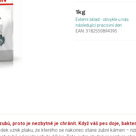
1kg
Externí sklad - obvykle u nás
následující pracovní den
EAN:
3182550894395
zubů, proto je nezbytné je chránit. Když váš pes doje, bakt
edek vznik plaku, ze kterého se nakonec stane zubní kámen – r