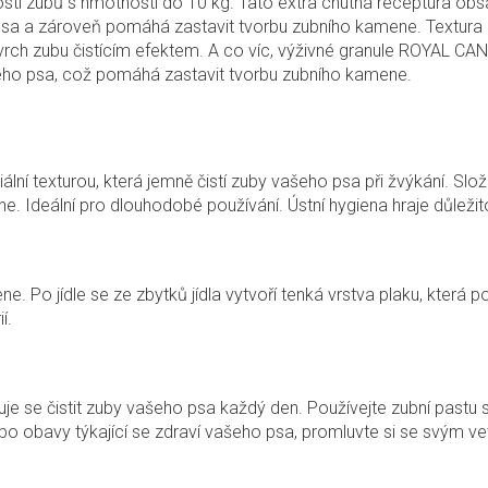
losti zubů s hmotností do 10 kg. Tato extra chutná receptura obs
 psa a zároveň pomáhá zastavit tvorbu zubního kamene. Textura 
rch zubu čistícím efektem. A co víc, výživné granule ROYAL CA
šeho psa, což pomáhá zastavit tvorbu zubního kamene.
ální texturou, která jemně čistí zuby vašeho psa při žvýkání. Slo
. Ideální pro dlouhodobé používání. Ústní hygiena hraje důležit
ne. Po jídle se ze zbytků jídla vytvoří tenká vrstva plaku, která
í.
 se čistit zuby vašeho psa každý den. Používejte zubní pastu 
bo obavy týkající se zdraví vašeho psa, promluvte si se svým ve