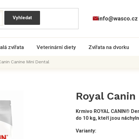
info@wasco.cz
alá zvířata
Veterinární diety
Zvířata na dvorku
Canin Canine Mini Dental
Royal Canin
Krmivo ROYAL CANIN® Denta
do 10 kg, kteří jsou náchyl