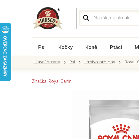
Přejít
na
obsah
Psi
Kočky
Koně
Ptáci
M
Psi
krmivo pro psy
Royal 
Značka:
Royal Canin