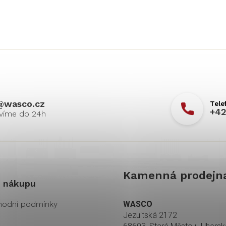
@
wasco.cz
+42
Kamenná prodejn
 nákupu
odní podmínky
WASCO
Jezuitská 2172