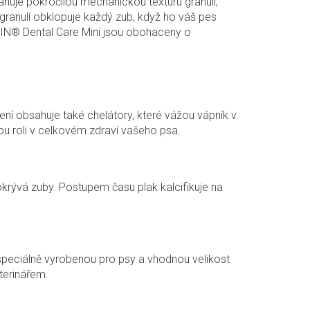
ahuje pokročilou mechanickou texturu granulí,
granulí obklopuje každý zub, když ho váš pes
NIN® Dental Care Mini jsou obohaceny o
žení obsahuje také chelátory, které vážou vápník v
ou roli v celkovém zdraví vašeho psa.
 pokrývá zuby. Postupem času plak kalcifikuje na
speciálně vyrobenou pro psy a vhodnou velikost
terinářem.