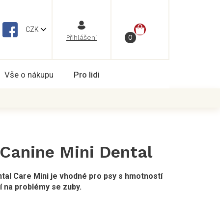
NÁKUPNÍ
CZK
Vše o nákupu
Pro lidi
KOŠÍK
 Canine Mini Dental
l Care Mini je vhodné pro psy s hmotností
ní na problémy se zuby.