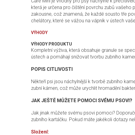
Care Mini je vhodný pro psy náchylné k přecitlivě
která je určena pro čištění povrchu zubů vašeho
zakousne, což znamená, že každé sousto tře pov
chelátory, které se vážou na vápník v ústech va
VÝHODY
VÝHODY PRODUKTU
Kompletní výživa, která obsahuje granule se speci
ústech a pomáhají snižovat tvorbu zubního kamene
POPIS CITLIVOSTI
Někteří psi jsou náchylnější k tvorbě zubního kame
zubní kámen, což může urychlit hromadění bakteri
JAK JEŠTĚ MŮŽETE POMOCI SVÉMU PSOVI?
Jak jinak můžete svému psovi pomoci? Doporučuje
zubního kartáčku. Pokud máte jakékoli dotazy ne
Složení: