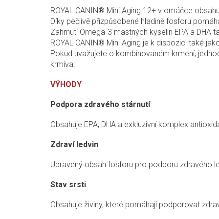
ROYAL CANIN® Mini Aging 12+ v omáčce obsahuje e
Díky pečlivě přizpůsobené hladině fosforu pomá
Zahrnutí Omega-3 mastných kyselin EPA a DHA ta
ROYAL CANIN® Mini Aging je k dispozici také jako
Pokud uvažujete o kombinovaném krmení, jednoduš
krmiva.
VÝHODY
Podpora zdravého stárnutí
Obsahuje EPA, DHA a exkluzivní komplex antioxidan
Zdraví ledvin
Upravený obsah fosforu pro podporu zdravého l
Stav srsti
Obsahuje živiny, které pomáhají podporovat zd