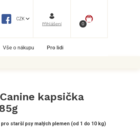
NÁKUPNÍ
CZK
Vše o nákupu
Pro lidi
KOŠÍK
 Canine kapsička
 85g
 pro starší psy malých plemen (od 1 do 10 kg)