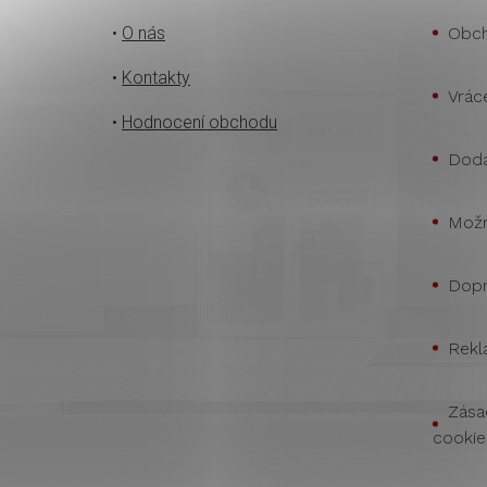
•
O nás
Obch
•
Kontakty
Vrác
•
Hodnocení obchodu
Doda
Možn
Dopr
Rekl
Zása
cookie