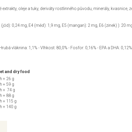
 extrakty, oleje a tuky, deriváty rostlinného původu, minerály, kvasnice, z
2 (jód): 0,24 mg, E4 (měď): 1,9 mg, E5 (mangan): 2 mg, E6 (zinek) ): 20 m
 Hrubá vláknina: 1,1% - Vlhkost: 80,0% - Fosfor: 0,16% - EPA a DHA: 0,12%
et and dry food
h + 26 g
h + 59 g
h + 74 g
h + 88 g
h + 115 g
h + 140 g