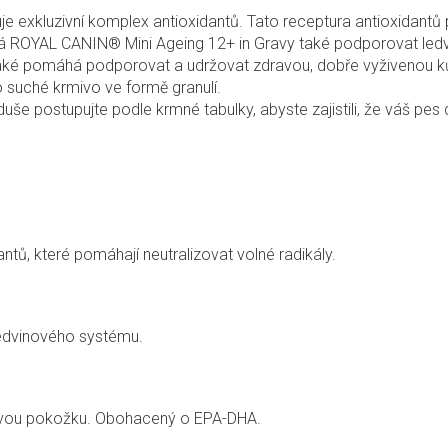
xkluzivní komplex antioxidantů. Tato receptura antioxidantů p
há ROYAL CANIN® Mini Ageing 12+ in Gravy také podporovat led
ké pomáhá podporovat a udržovat zdravou, dobře vyživenou kůž
 suché krmivo ve formě granulí.
e postupujte podle krmné tabulky, abyste zajistili, že váš pes
tů, které pomáhají neutralizovat volné radikály.
edvinového systému.
ravou pokožku. Obohacený o EPA-DHA.