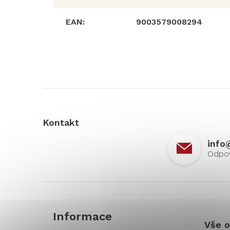
EAN
:
9003579008294
Z
á
p
a
t
í
Kontakt
info
Informace
Vše o