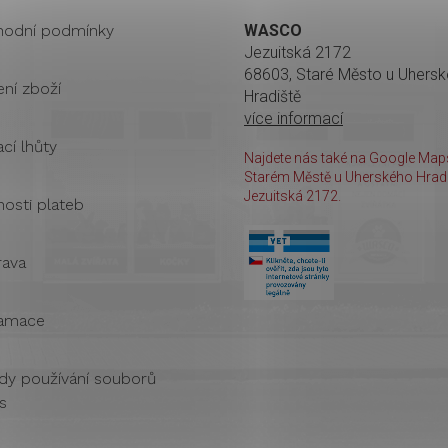
odní podmínky
WASCO
Jezuitská 2172
68603, Staré Město u Uhers
ení zboží
Hradiště
více informací
cí lhůty
Najdete nás také na Google Maps
Starém Městě u Uherského Hradi
Jezuitská 2172.
osti plateb
ava
amace
dy používání souborů
s