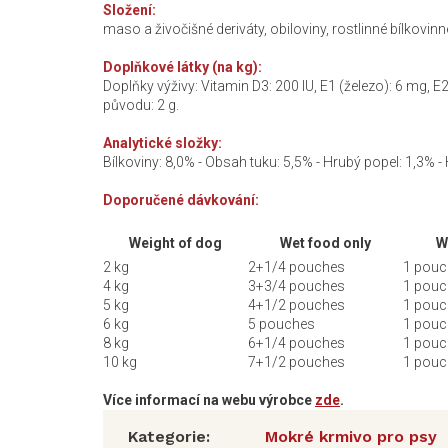
Složení:
maso a živočišné deriváty, obiloviny, rostlinné bílkovinné
Doplňkové látky (na kg):
Doplňky výživy: Vitamin D3: 200 IU, E1 (železo): 6 mg, E
původu: 2 g.
Analytické složky:
Bílkoviny: 8,0% - Obsah tuku: 5,5% - Hrubý popel: 1,3% -
Doporučené dávkování:
Weight of dog
Wet food only
W
2 kg
2+1/4 pouches
1 pouc
4 kg
3+3/4 pouches
1 pouc
5 kg
4+1/2 pouches
1 pouc
6 kg
5 pouches
1 pouc
8 kg
6+1/4 pouches
1 pouc
10 kg
7+1/2 pouches
1 pouc
Více informací na webu výrobce
zde
.
Kategorie
:
Mokré krmivo pro psy