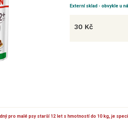
Externí sklad - obvykle u n
30 Kč
Měrná
cena:
 pro malé psy starší 12 let s hmotností do 10 kg, je speci