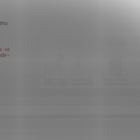
kého
 - ve
ště –