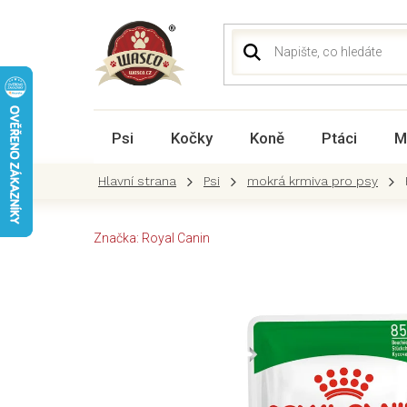
Přejít
na
obsah
Psi
Kočky
Koně
Ptáci
M
Psi
mokrá krmiva pro psy
Značka:
Royal Canin