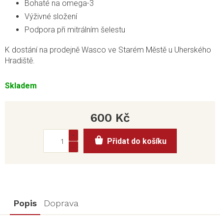
Bohaté na omega-3
Výživné složení
Podpora při mitrálním šelestu
K dostání na prodejně Wasco ve Starém Městě u Uherského
Hradiště.
Skladem
600 Kč
Měrná
Přidat do košíku
cena:
Popis
Doprava