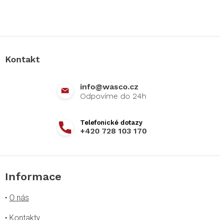
Z
á
p
a
Kontakt
t
í
info
@
wasco.cz
+420 728 103 170
Informace
•
O nás
•
Kontakty