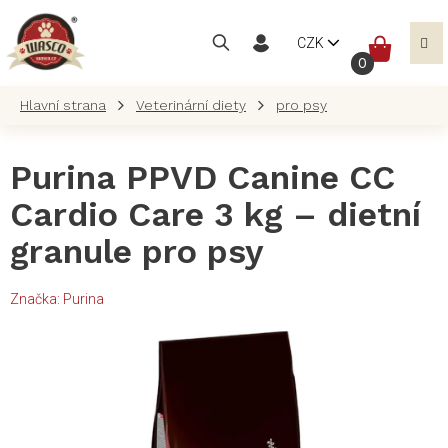
Přejít
na
NÁKUP
CZK
obsah
KOŠÍK
Veterinární diety
pro psy
Purina PPVD Canine CC
Cardio Care 3 kg – dietní
granule pro psy
Značka:
Purina