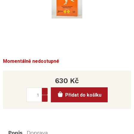
Momentálně nedostupné
630 Kč
Měrná
Přidat do košíku
cena:
Popis
Doprava