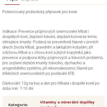
Potencovaný probiotický přípravek pro koně.
Indikace: Prevence průjmových onemocnění hříbat i
dospělých koní, zlepšení trávení, zlepšení konverze krmiv,
stimulace imunity. Podává se preventivně hlavně v prvních
dnech života hříbat, gravidním a laktujícím kobylám, při
odchovu hříbat a v chovu koní a jiných kopytníků jako
prevence a podpora léčby průjmových a trávicích problémů,
pro zvýšení slizniční imunity trávicího, dýchacího a
urogenitálního systému, při rekonvalescenci, hlavně po
infekčních onemocněních po podávání ATB.
Dávkování: 12g na kus a den pro hříbata i dospělé koně po
dobu min. 7-10 dní
Vitamíny a minerální doplňky
Kategorie
: