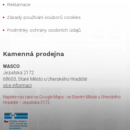
Reklamace
Zásady používání souborů cookies
Podmínky ochrany osobních údajů
Kamenná prodejna
WASCO
Jezuitská 2172
68603, Staré Město u Uherského Hradiště
více informací
Najdete nás také na Google Maps - ve Starém Městě u Uherského
Hradiště – Jezuitská 2172.