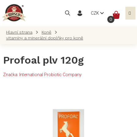
Přejít
na
NÁKUP
CZK
obsah
KOŠÍK
Koně
vitamíny a minerální doplňky pro koně
Profoal plv 120g
Značka:
International Probiotic Company