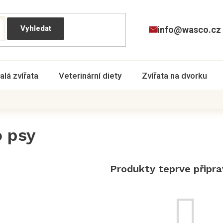
info@wasco.cz
alá zvířata
Veterinární diety
Zvířata na dvorku
o psy
Produkty teprve připr