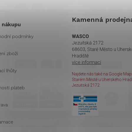
Kamenná prodejn
 nákupu
odní podmínky
WASCO
Jezuitská 2172
68603, Staré Město u Uhers
ení zboží
Hradiště
více informací
cí lhůty
Najdete nás také na Google Maps
Starém Městě u Uherského Hradi
Jezuitská 2172.
osti plateb
ava
amace