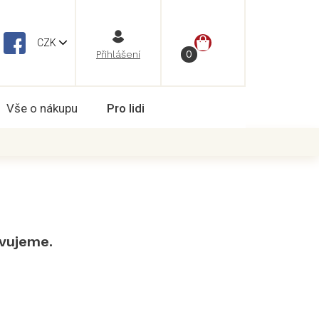
NÁKUPNÍ
CZK
Vše o nákupu
Pro lidi
KOŠÍK
avujeme.