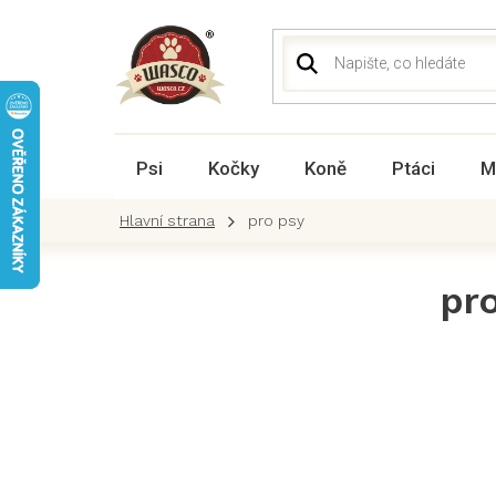
Přejít
na
obsah
Psi
Kočky
Koně
Ptáci
M
pro psy
P
pr
o
s
t
r
a
n
n
í