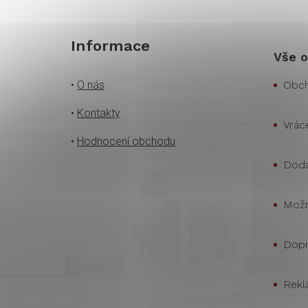
Informace
Vše o
•
O nás
Obch
•
Kontakty
Vrác
•
Hodnocení obchodu
Doda
Možn
Dopr
Rekl