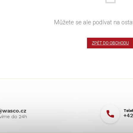
Můžete se ale podívat na ostat
ZPĚT DO OBCHODU
@
wasco.cz
+42