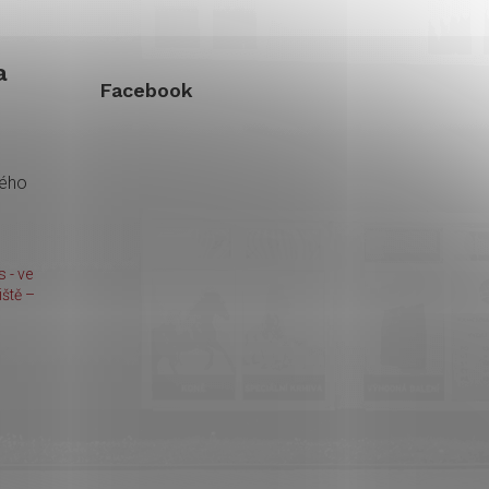
a
Facebook
kého
 - ve
ště –