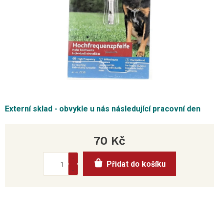
Externí sklad - obvykle u nás následující pracovní den
70 Kč
Měrná
Přidat do košíku
cena: