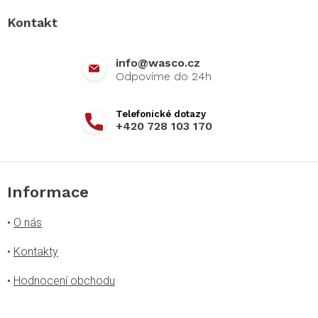
a
Kontakt
t
í
info
@
wasco.cz
+420 728 103 170
Informace
•
O nás
•
Kontakty
•
Hodnocení obchodu