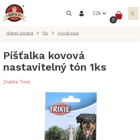
Přejít
na
NÁKUP
CZK
obsah
KOŠÍK
Psi
výcvik psa
Píšťalka kovová
nastavitelný tón 1ks
Značka:
Trixie