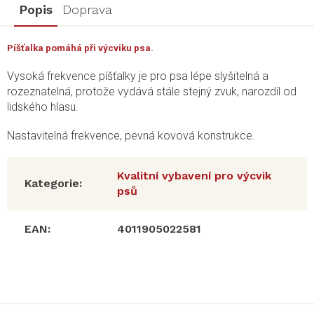
Popis
Doprava
Píšťalka pomáhá při výcviku psa.
Vysoká frekvence píšťalky je pro psa lépe slyšitelná a
rozeznatelná, protože vydává stále stejný zvuk, narozdíl od
lidského hlasu.
Nastavitelná frekvence, pevná kovová konstrukce.
Kvalitní vybavení pro výcvik
Kategorie
:
psů
EAN
:
4011905022581
Z
á
p