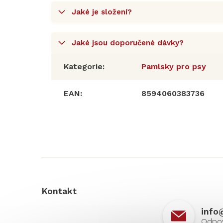
Jaké je složení?
Jaké jsou doporučené dávky?
Kategorie
:
Pamlsky pro psy
EAN
:
8594060383736
Z
á
p
a
t
í
Kontakt
info