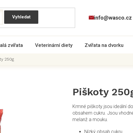
info@wasco.cz
alá zvířata
Veterinární diety
Zvířata na dvorku
ty 250g
Piškoty 250
Krmné piškoty jsou ideální d
obsahem cukru. Jsou vhodné p
melanž a mouku.
Nízký obsah cukru