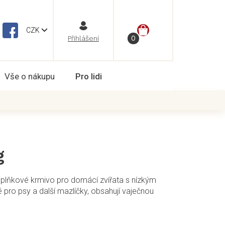
NÁKUPNÍ
CZK
Vše o nákupu
Pro lidi
KOŠÍK
g
oplňkové krmivo pro domácí zvířata s nízkým
ro psy a další mazlíčky, obsahují vaječnou