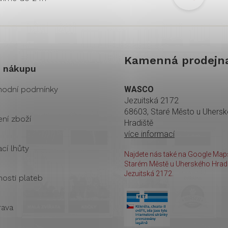
Kamenná prodejn
 nákupu
odní podmínky
WASCO
Jezuitská 2172
68603, Staré Město u Uhers
ení zboží
Hradiště
více informací
cí lhůty
Najdete nás také na Google Maps
Starém Městě u Uherského Hradi
Jezuitská 2172.
osti plateb
ava