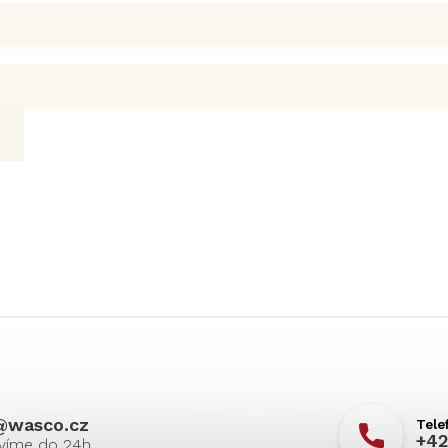
@
wasco.cz
+42