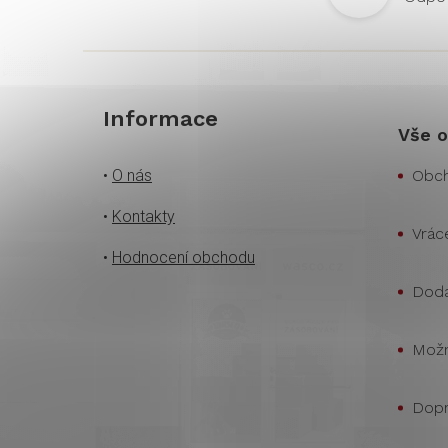
Informace
Vše o
•
O nás
Obch
•
Kontakty
Vrác
•
Hodnocení obchodu
Doda
Možn
Dopr