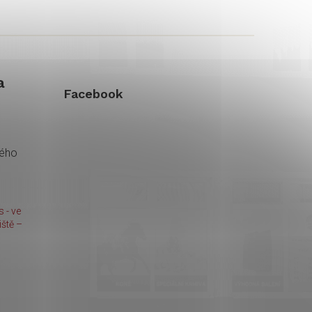
a
Facebook
kého
 - ve
ště –