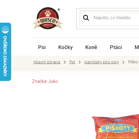
Přejít
na
obsah
Psi
Kočky
Koně
Ptáci
M
Psi
pamlsky pro psy
Piško
Značka:
Juko