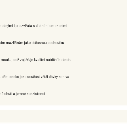
vhodnými i pro zvířata s dietními omezeními.
ácím mazlíčkům jako občasnou pochoutku.
ouku, což zajišťuje kvalitní nutriční hodnotu.
 přímo nebo jako součást větší dávky krmiva.
odné chuti a jemné konzistenci.