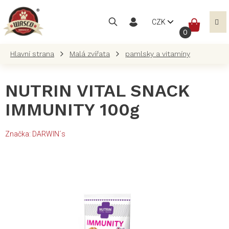
Přejít
na
NÁKUP
CZK
obsah
KOŠÍK
Malá zvířata
pamlsky a vitamíny
NUTRIN VITAL SNACK
IMMUNITY 100g
Značka:
DARWIN´s