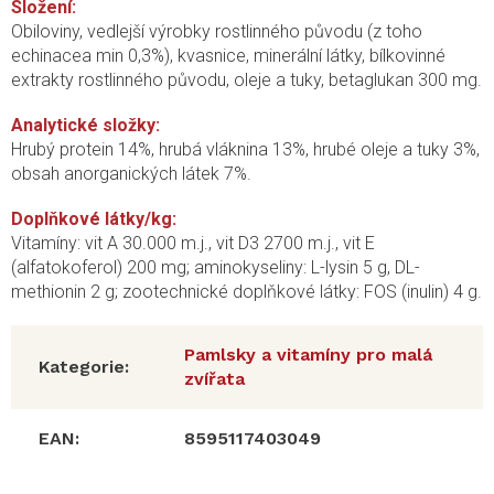
Složení:
Obiloviny, vedlejší výrobky rostlinného původu (z toho
echinacea min 0,3%), kvasnice, minerální látky, bílkovinné
extrakty rostlinného původu, oleje a tuky, betaglukan 300 mg.
Analytické složky:
Hrubý protein 14%, hrubá vláknina 13%, hrubé oleje a tuky 3%,
obsah anorganických látek 7%.
Doplňkové látky/kg:
Vitamíny: vit A 30.000 m.j., vit D3 2700 m.j., vit E
(alfatokoferol) 200 mg; aminokyseliny: L-lysin 5 g, DL-
methionin 2 g; zootechnické doplňkové látky: FOS (inulin) 4 g.
Pamlsky a vitamíny pro malá
Kategorie
:
zvířata
EAN
:
8595117403049