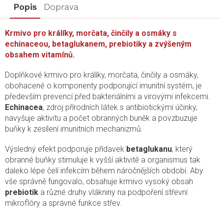
Popis
Doprava
Krmivo pro králíky, morčata, činčily a osmáky s
echinaceou, betaglukanem, prebiotiky a zvýšeným
obsahem vitamínů.
Doplňkové krmivo pro králíky, morčata, činčily a osmáky,
obohacené o komponenty podporující imunitní systém, je
především prevencí před bakteriálními a virovými infekcemi.
Echinacea
, zdroj přírodních látek s antibiotickými účinky,
navyšuje aktivitu a počet obranných buněk a povzbuzuje
buňky k zesílení imunitních mechanizmů.
Výsledný efekt podporuje přídavek
betaglukanu
, který
obranné buňky stimuluje k vyšší aktivitě a organismus tak
daleko lépe čelí infekcím během náročnějších období. Aby
vše správně fungovalo, obsahuje krmivo vysoký obsah
prebiotik
a různé druhy vlákniny na podpoření střevní
mikroflóry a správné funkce střev.