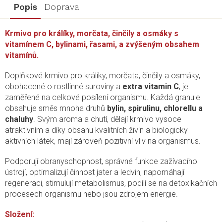
Popis
Doprava
Krmivo pro králíky, morčata, činčily a osmáky s
vitamínem C, bylinami, řasami, a zvýšeným obsahem
vitamínů.
Doplňkové krmivo pro králíky, morčata, činčily a osmáky,
obohacené o rostlinné suroviny a
extra vitamin C
, je
zaměřené na celkové posílení organismu. Každá granule
obsahuje směs mnoha druhů
bylin, spirulinu, chlorellu a
chaluhy
. Svým aroma a chutí, dělají krmivo vysoce
atraktivním a díky obsahu kvalitních živin a biologicky
aktivních látek, mají zároveň pozitivní vliv na organismus.
Podporují obranyschopnost, správné funkce zažívacího
ústrojí, optimalizují činnost jater a ledvin, napomáhají
regeneraci, stimulují metabolismus, podílí se na detoxikačních
procesech organismu nebo jsou zdrojem energie.
Složení: