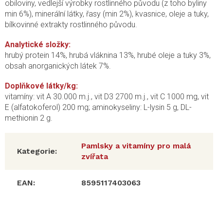
obiloviny, vedlejší výrobky rostlinného původu (z toho byliny
min 6%), minerální látky, řasy (min 2%), kvasnice, oleje a tuky,
bílkovinné extrakty rostlinného původu.
Analytické složky:
hrubý protein 14%, hrubá vláknina 13%, hrubé oleje a tuky 3%,
obsah anorganických látek 7%.
Doplňkové látky/kg:
vitamíny: vit A 30.000 m.j., vit D3 2700 m.j., vit C 1000 mg, vit
E (alfatokoferol) 200 mg; aminokyseliny: L-lysin 5 g, DL-
methionin 2 g.
Pamlsky a vitamíny pro malá
Kategorie
:
zvířata
EAN
:
8595117403063