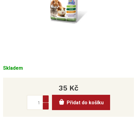
Skladem
35 Kč
Měrná
Přidat do košíku
cena: