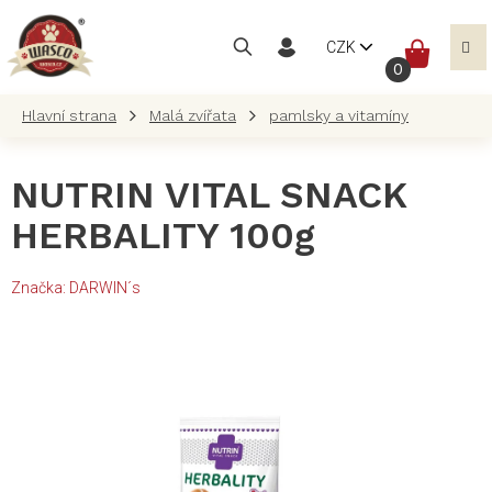
Přejít
na
NÁKUP
CZK
obsah
KOŠÍK
Malá zvířata
pamlsky a vitamíny
NUTRIN VITAL SNACK
HERBALITY 100g
Značka:
DARWIN´s