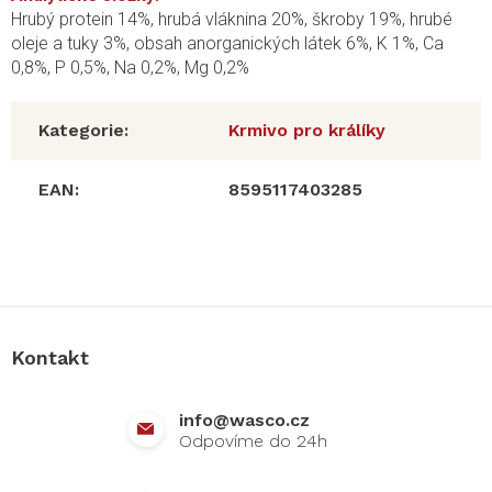
Hrubý protein 14%, hrubá vláknina 20%, škroby 19%, hrubé
oleje a tuky 3%, obsah anorganických látek 6%, K 1%, Ca
0,8%, P 0,5%, Na 0,2%, Mg 0,2%
Kategorie
:
Krmivo pro králíky
EAN
:
8595117403285
Z
á
p
a
Kontakt
t
í
info
@
wasco.cz