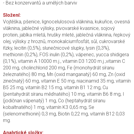
- Bez konzervantů a umělých barviv
Složení:
Vojtěška, pšenice, lignocelulosová vláknina, kukuřice, ovesná
vláknina, jablečné výlisky, pivovarské kvasnice, sojový
protein, jablka mletá, hrušky mleté, jablečná vláknina, řepkový
olej, výlisky z hroznů, monokalciumfosfát, sůl, cukrovarské
řízky, lecitin (0,5%), slunečnicové slupky, lysin (0,3%),
methionin (0,2%), FOS inulin (0,2%), vápenec, yucca shidigera
(0,1%), vitamin A 10000 m.j., vitamin D3 1200 m.j.,vitamin C
200 mg, cholinchlorid 200 mg, Fe (monohydrát síranu
železnatého) 80 mg, Mn (oxid manganatý) 60 mg, Zn (oxid
zinečnatý) 60 mg, vitamin E 50 mg, niacinamid 35 mg, vitamín
B5 25 mg, vitamín B2 15 mg, vitamín B1 12 mg, Cu
(pentahydrát síranu měďnatého) 10 mg, vitamín B6 8 mg, I
(jodičnan vápenatý) 1 mg, Co (heptahydrát síranu
kobaltnatého) 1 mg, vitamín K3 0,65 mg, Se
(selenomethionin) 0,3 mg, Biotin 0,22 mg, vitamín B12 0,03
mg.
Analytické složky: