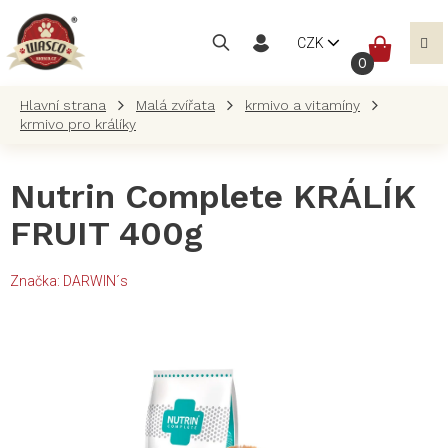
Přejít
na
NÁKUP
CZK
obsah
KOŠÍK
Malá zvířata
krmivo a vitamíny
krmivo pro králíky
Nutrin Complete KRÁLÍK
FRUIT 400g
Značka:
DARWIN´s