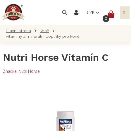
Přejít
na
NÁKUP
CZK
obsah
KOŠÍK
Koně
vitamíny a minerální doplňky pro koně
Nutri Horse Vitamín C
Značka:
Nutri Horse