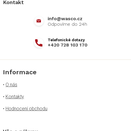
Kontakt
t
í
info
@
wasco.cz
+420 728 103 170
Informace
•
O nás
•
Kontakty
•
Hodnocení obchodu