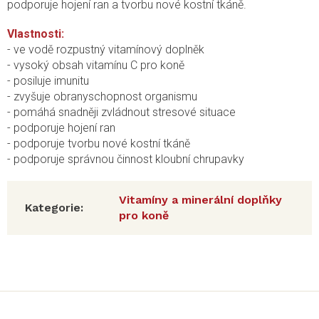
podporuje hojení ran a tvorbu nové kostní tkáně.
Vlastnosti:
- ve vodě rozpustný vitamínový doplněk
- vysoký obsah vitamínu C pro koně
- posiluje imunitu
- zvyšuje obranyschopnost organismu
- pomáhá snadněji zvládnout stresové situace
- podporuje hojení ran
- podporuje tvorbu nové kostní tkáně
- podporuje správnou činnost kloubní chrupavky
Vitamíny a minerální doplňky
Kategorie
:
pro koně
Z
á
p
a