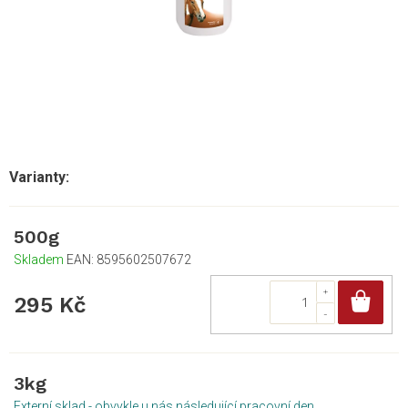
500g
Skladem
EAN:
8595602507672
Do
295 Kč
3kg
Externí sklad - obvykle u nás následující pracovní den