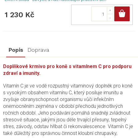
Do
1 230 Kč
Popis
Doprava
Doplňkové krmivo pro koně s vitamínem C pro podporu
zdraví a imunity.
Vitamín C je ve vodě rozpustný vitaminový doplněk pro koně
s vysokým obsahem vitamínu C, který posiluje imunitu a
zvyšuje obranyschopnost organismu vůči infekčním
onemocněním zejména v období přechodu jednotlivých
ročních období. Jeho podávání pomáhá snadněji zvládnout
stresové situace, jakými jsou déle trvající přesuny, tepelný
stres, závody, odstav hříbat či rekonvalescence. Vitamín C je
také důležitý pro správnou činnost kloubní chrupavky,