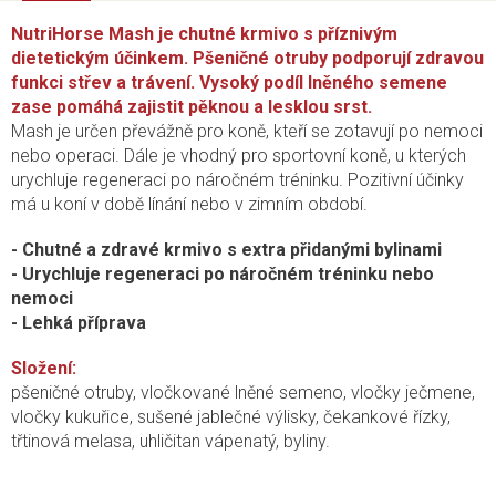
NutriHorse Mash je chutné krmivo s příznivým
dietetickým účinkem. Pšeničné otruby podporují zdravou
funkci střev a trávení. Vysoký podíl lněného semene
zase pomáhá zajistit pěknou a lesklou srst.
Mash je určen převážně pro koně, kteří se zotavují po nemoci
nebo operaci. Dále je vhodný pro sportovní koně, u kterých
urychluje regeneraci po náročném tréninku. Pozitivní účinky
má u koní v době línání nebo v zimním období.
- Chutné a zdravé krmivo s extra přidanými bylinami
- Urychluje regeneraci po náročném tréninku nebo
nemoci
- Lehká příprava
Složení:
pšeničné otruby, vločkované lněné semeno, vločky ječmene,
vločky kukuřice, sušené jablečné výlisky, čekankové řízky,
třtinová melasa, uhličitan vápenatý, byliny.