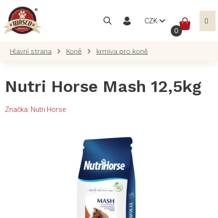
Přejít
na
NÁKUP
CZK
obsah
KOŠÍK
Koně
krmiva pro koně
Nutri Horse Mash 12,5kg
Značka:
Nutri Horse