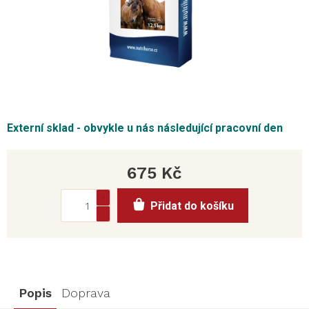
Externí sklad - obvykle u nás následující pracovní den
675 Kč
Měrná
Přidat do košíku
cena:
Popis
Doprava