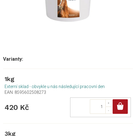
1kg
Externí sklad - obvykle u nás následující pracovní den
EAN:
8595602508273
Do
420 Kč
3kg