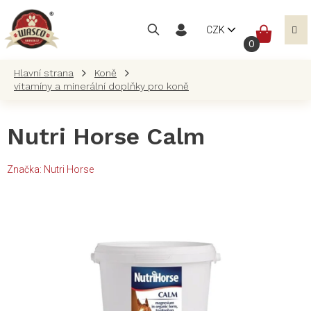
Přejít
na
NÁKUP
CZK
obsah
KOŠÍK
Koně
vitamíny a minerální doplňky pro koně
Nutri Horse Calm
Značka:
Nutri Horse