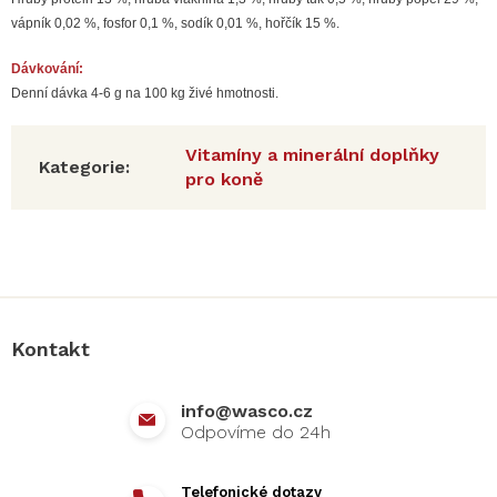
vápník 0,02 %, fosfor 0,1 %, sodík 0,01 %, hořčík 15 %.
Dávkování:
Denní dávka 4-6 g na 100 kg živé hmotnosti.
Vitamíny a minerální doplňky
Kategorie
:
pro koně
Z
á
p
a
Kontakt
t
í
info
@
wasco.cz