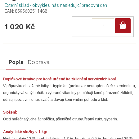
Externí sklad - obvykle u nás následující pracovní den
EAN:
8595602511488
Do
1 020 Kč
Popis
Doprava
Doplňkové krmivo pro koně určené ke zklidnění nervózních koní.
V přípravku obsažené látky L-tryptofan (prekurzor neuropřenašeče serotoninu),
organicky vázaný hořčík a vybrané vitaminy pomáhají koně přirozeně zklidnit,
udržují pozitivní tonus svalů a dávají koni vnitřní pohodu a klid.
Složení:
Oxid hořečnatý, chelát hořčíku, pšeničné otruby, řepný cukr, glycerin.
Analytické složky v 1 kg:
Hrubý protein 13 %, hrubá vláknina 1,3 %, hrubý tuk 0,5 %, hrubý popel 29 %,