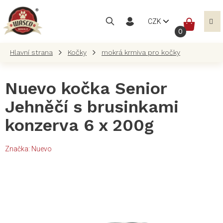
Přejít
na
NÁKUP
CZK
obsah
KOŠÍK
Kočky
mokrá krmiva pro kočky
Nuevo kočka Senior
Jehněčí s brusinkami
konzerva 6 x 200g
Značka:
Nuevo