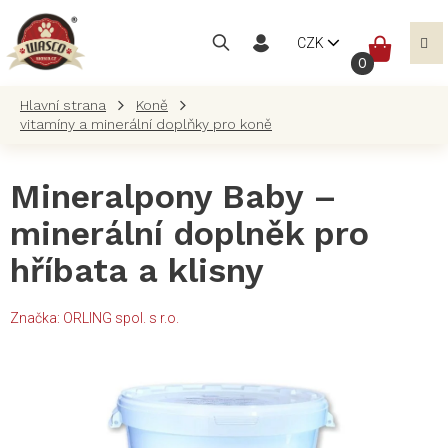
Přejít
na
NÁKUP
CZK
obsah
KOŠÍK
Koně
vitamíny a minerální doplňky pro koně
Mineralpony Baby –
minerální doplněk pro
hříbata a klisny
Značka:
ORLING spol. s r.o.