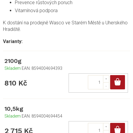
Prevence růstových poruch
Vitamínová podpora
K dostání na prodejně Wasco ve Starém Městě u Uherského
Hradiště.
2100g
Skladem
EAN:
8594004694393
Do
810 Kč
10,5kg
Skladem
EAN:
8594004694454
Do
2 715 Kč