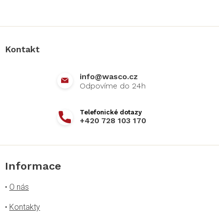
Z
á
p
a
Kontakt
t
í
info
@
wasco.cz
+420 728 103 170
Informace
•
O nás
•
Kontakty