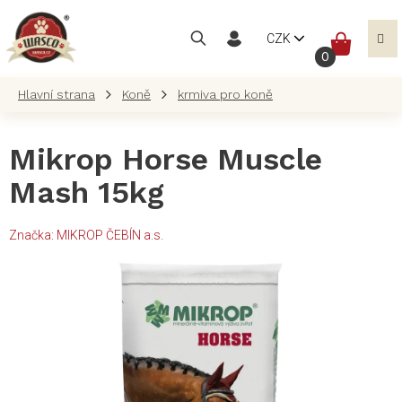
Přejít
na
NÁKUP
CZK
obsah
KOŠÍK
Koně
krmiva pro koně
Mikrop Horse Muscle
Mash 15kg
Značka:
MIKROP ČEBÍN a.s.