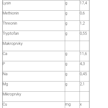
Lysin
g
17,4
Methionin
g
0,6
Threonin
g
1,2
Tryptofan
g
0,55
Makroprvky
Ca
g
11,6
P
g
4,3
Na
g
0,45
Mg
g
2,1
Mikroprvky
Cu
mg
x