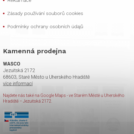
Reklamace
Zásady používání souborů cookies
Podmínky ochrany osobních údajů
Kamenná prodejna
WASCO
Jezuitská 2172
68603, Staré Město u Uherského Hradiště
více informací
Najdete nás také na Google Maps - ve Starém Městě u Uherského
Hradiště – Jezuitská 2172.