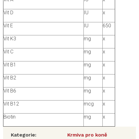
Vit D
IU
x
Vit E
IU
650
Vit K3
mg
x
Vit C
mg
x
Vit B1
mg
x
Vit B2
mg
x
Vit B6
mg
x
Vit B12
mcg
x
Biotin
mg
x
Kategorie
:
Krmiva pro koně