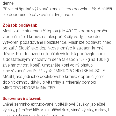
denně.
Při velmi špatné výživové kondici nebo po velmi těžké zátěži
lze doporučené dávkování zdvojnásobit.
Způsob podávání:
Mash zalijte studenou či teplou (do 40 °C) vodou v poměru
v poměru 1 díl krmiva na alespoň 3 díly vody, nebo do
vytvoření požadované konzistence. Mash lze podávat ihned
po zalití. Slouží jako doplňkové krmivo k základní krmné
dávce. Pro dosažení nejlepších výsledků podávejte spolu
s dostatečným množstvím sena (alespoň 1,7 kg na 100 kg
živé hmotnosti koně), umožněte koni volný přístup
k nezávadné vodě. Při využití MIKROP® HORSE MUSCLE
MASH jako jediného doplňkového krmiva doporučujeme
doplnit krmnou dávku o vitaminy a minerály pomocí
MIKROP® HORSE MINVITER.
Surovinové složení:
Lněné semínko extrudované, vojtěškové úsušky, jablečné
výlisky, pšeničné klíčky, kukuřičný šrot, vinné výlisky, mrkev, L-
Lyzin, řepkový olej, krmný vápenec