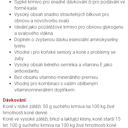
Sypké krmivo pro snadné dávkování či pro podávání ve
formě kaše
Vysoký obsah snadno stravitelných bílkovin pro
obnovu a novotvorbu svalů
Ideální jako pozátěžové krmivo pro obnovu glykogenu
a svalového vlákna
Doplněn o zvýšenou dávku esenciální aminokyseliny
lysinu
Vhodné i pro koňské seniory a koně s problémy se
zuby
Vysoký obsah lněného semínka a vitaminu E jako
antioxidantu
Bez obsahu vitamino-minerálního premixu
Vhodný pro kombinaci s vaším oblíbeným
vitaminominerálním doplňkem
Dávkování:
Koně v nízké zátěži: 50 g suchého krmiva na 100 kg živé
hmotnosti koně denně.
Koně ve vysoké zátěži, březí a laktující klisny, koně starší 15
let: 100 g suchého krmiva na 100 kg živé hmotnosti koně