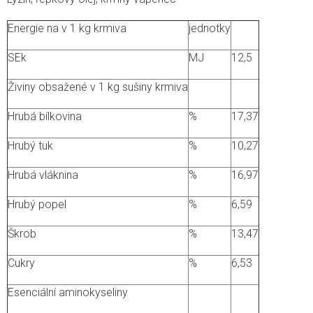
Energie na v 1 kg krmiva
jednotky
SEk
MJ
12,5
Živiny obsažené v 1 kg sušiny krmiva
Hrubá bílkovina
%
17,37
Hrubý tuk
%
10,27
Hrubá vláknina
%
16,97
Hrubý popel
%
6,59
Škrob
%
13,47
Cukry
%
6,53
Esenciální aminokyseliny