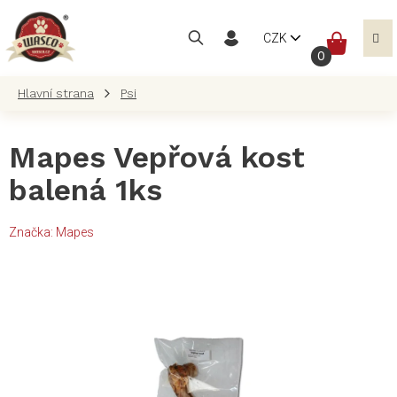
Přejít
na
NÁKUP
CZK
obsah
KOŠÍK
Psi
Mapes Vepřová kost
balená 1ks
Značka:
Mapes