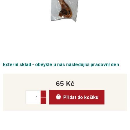
Externí sklad - obvykle u nás následující pracovní den
65 Kč
Měrná
Přidat do košíku
cena: