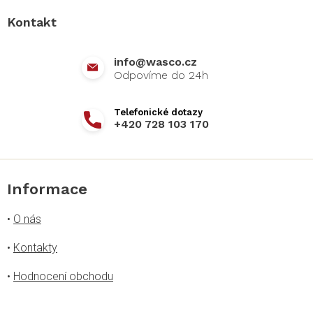
a
Kontakt
t
í
info
@
wasco.cz
+420 728 103 170
Informace
•
O nás
•
Kontakty
•
Hodnocení obchodu