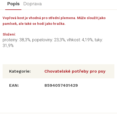
Popis
Doprava
Vepřová kost je vhodná pro střední plemena. Může sloužit jako
pamlsek, ale také se hodí jako hračka.
Složení:
proteiny: 38,3%, popeloviny: 23,3%, vlhkost: 4,19%, tuky:
31,9%
Kategorie
:
Chovatelské potřeby pro psy
EAN
:
8594057401429
Z
á
p