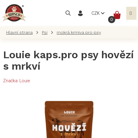
Přejít
na
NÁKUP
CZK
obsah
KOŠÍK
Psi
mokrá krmiva pro psy
Louie kaps.pro psy hovězí
s mrkví
Značka:
Louie