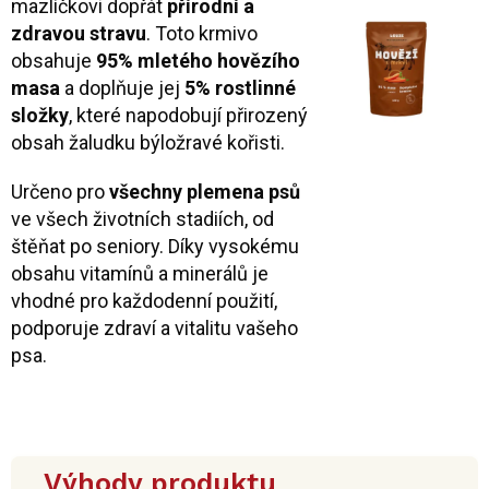
mazlíčkovi dopřát
přírodní a
zdravou stravu
. Toto krmivo
obsahuje
95% mletého hovězího
masa
a doplňuje jej
5% rostlinné
složky
, které napodobují přirozený
obsah žaludku býložravé kořisti.
Určeno pro
všechny plemena psů
ve všech životních stadiích, od
štěňat po seniory. Díky vysokému
obsahu vitamínů a minerálů je
vhodné pro každodenní použití,
podporuje zdraví a vitalitu vašeho
psa.
Výhody produktu