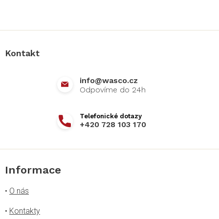
Z
á
p
a
Kontakt
t
í
info
@
wasco.cz
+420 728 103 170
Informace
•
O nás
•
Kontakty