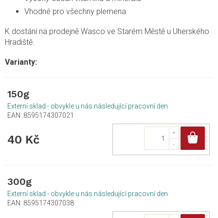
Vhodné pro všechny plemena
K dostání na prodejně Wasco ve Starém Městě u Uherského
Hradiště.
150g
Externí sklad - obvykle u nás následující pracovní den
EAN:
8595174307021
Do
40 Kč
300g
Externí sklad - obvykle u nás následující pracovní den
EAN:
8595174307038