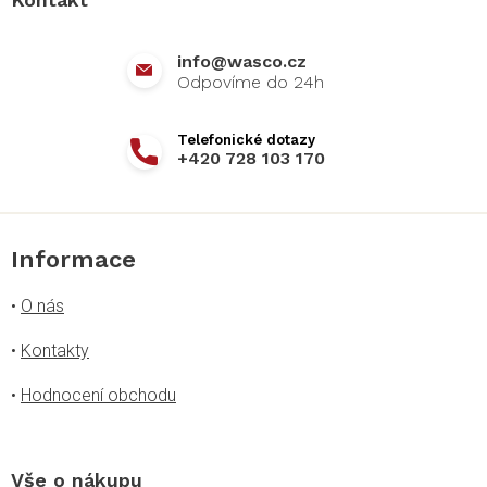
t
í
info
@
wasco.cz
+420 728 103 170
Informace
•
O nás
•
Kontakty
•
Hodnocení obchodu
Vše o nákupu