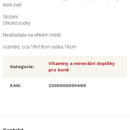
lesní zvěř.
Složení:
Chlorid sodný
Neskladujte na vlhkém místě.
rozměry: cca 18x18cm výška 16cm
Vitamíny a minerální doplňky
Kategorie
:
pro koně
EAN
:
2200000050489
Z
á
p
a
Kontakt