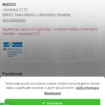
WASCO
Jezuitská 2172
68603, Staré Město u Uherského Hradiště
více informací
Najdete nás také na Google Maps - ve Starém Městě u Uherského
Hradiště – Jezuitská 2172.
Facebook
Tento web používá soubory cookie. Dalším procházením tohoto
webu vyjadřujete souhlas s jejich používáním.
Další informace
Vážení zákazníci. Ve
Nastavení
čtvrtek 6.8 je na
Copyright 2026
shop Wasco
. Všechna práva vyhrazena.
prodejně otevřeno
Souhlasím