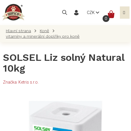
Přejít
na
NÁKUP
CZK
obsah
KOŠÍK
Koně
vitamíny a minerální doplňky pro koně
SOLSEL Liz solný Natural
10kg
Značka:
Ketris s.r.o.