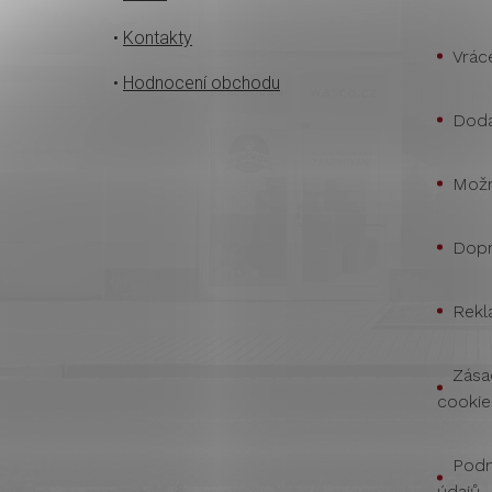
•
Kontakty
Vrác
•
Hodnocení obchodu
Doda
Možn
Dopr
Rekl
Zása
cookie
Podm
údajů