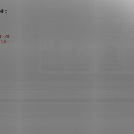
kého
 - ve
ště –