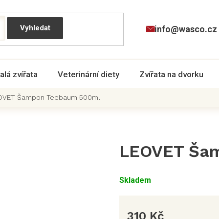
info@wasco.cz
alá zvířata
Veterinární diety
Zvířata na dvorku
OVET Šampon Teebaum 500ml
LEOVET Šam
Skladem
310 Kč