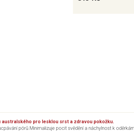
Měrná
cena:
 australského pro lesklou srst a zdravou pokožku.
ucpávání pórů.Minimalizuje pocit svědění a náchylnost k oděrká