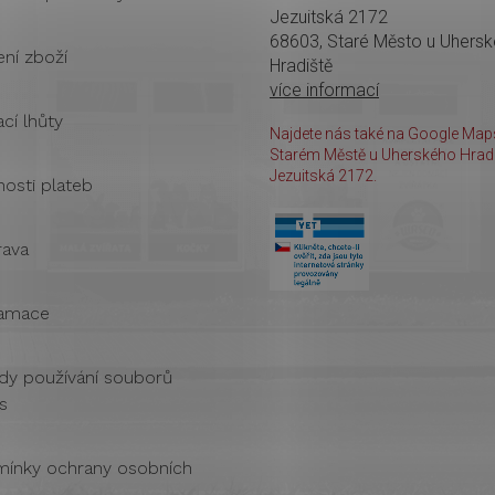
Jezuitská 2172
68603, Staré Město u Uhers
ení zboží
Hradiště
více informací
cí lhůty
Najdete nás také na Google Maps
Starém Městě u Uherského Hradi
Jezuitská 2172.
osti plateb
ava
amace
dy používání souborů
s
ínky ochrany osobních