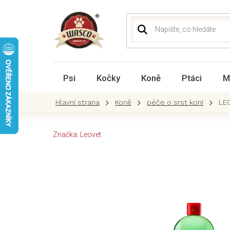
Přejít
na
obsah
Psi
Kočky
Koně
Ptáci
M
Koně
péče o srst koní
LE
Značka:
Leovet