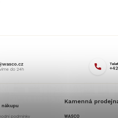
.
@
wasco.cz
+42
Kamenná prodejn
 nákupu
odní podmínky
WASCO