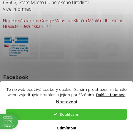
68603, Staré Město u Uherského Hradiště
více informací
Najdete nás také na Google Maps - ve Starém Městě u Uherského
Hradiště – Jezuitská 2172.
Facebook
Tento web používá soubory cookie. Dalším procházením tohoto
webu vyjadřujete souhlas s jejich používáním.
Další informace
Nastavení
Copyright 2026
shop Wasco
. Všechna práva vyhrazena.
Souhlasím
ě
Vytvořil Shoptet
| Nakódoval
Milan Hrnčál
Zobrazit
Odmítnout