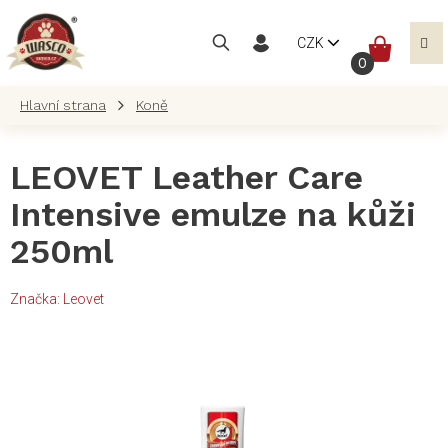
Přejít
na
NÁKUP
CZK
obsah
KOŠÍK
Koně
LEOVET Leather Care
Intensive emulze na kůži
250ml
Značka:
Leovet