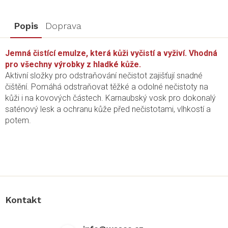
Popis
Doprava
Jemná čistící emulze, která kůži vyčistí a vyživí. Vhodná
pro všechny výrobky z hladké kůže.
Aktivní složky pro odstraňování nečistot zajišťují snadné
čištění. Pomáhá odstraňovat těžké a odolné nečistoty na
kůži i na kovových částech. Karnaubský vosk pro dokonalý
saténový lesk a ochranu kůže před nečistotami, vlhkostí a
potem.
Z
á
p
a
Kontakt
t
í