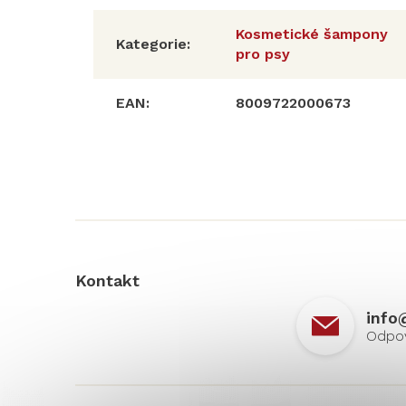
Kosmetické šampony
Kategorie
:
pro psy
EAN
:
8009722000673
Z
á
p
a
t
í
Kontakt
info