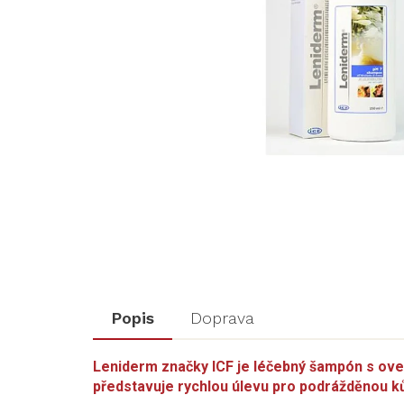
Popis
Doprava
Leniderm značky ICF je léčebný šampón s ov
představuje rychlou úlevu pro podrážděnou ků