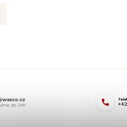
@
wasco.cz
+42