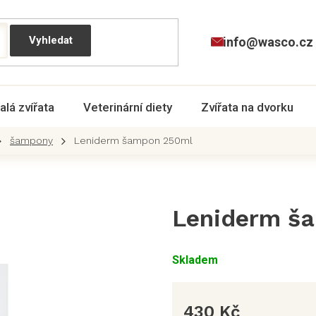
info@wasco.cz
alá zvířata
Veterinární diety
Zvířata na dvorku
šampony
Leniderm šampon 250ml
Leniderm š
Skladem
430 Kč