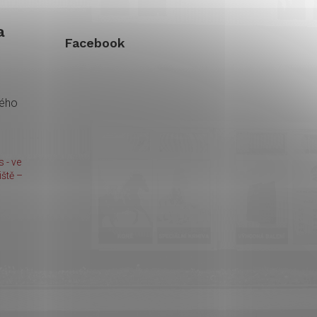
a
Facebook
kého
 - ve
ště –