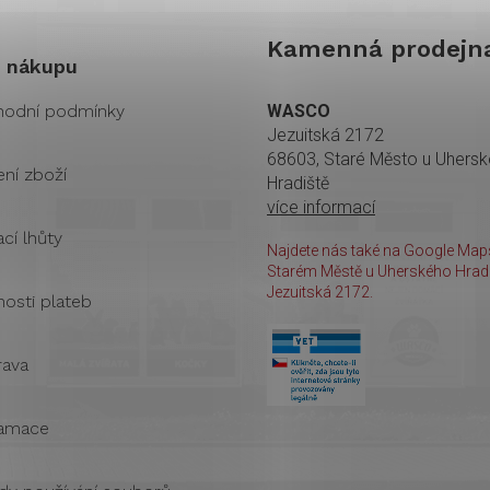
Kamenná prodejn
 nákupu
odní podmínky
WASCO
Jezuitská 2172
68603, Staré Město u Uhers
ení zboží
Hradiště
více informací
cí lhůty
Najdete nás také na Google Maps
Starém Městě u Uherského Hradi
Jezuitská 2172.
osti plateb
ava
amace