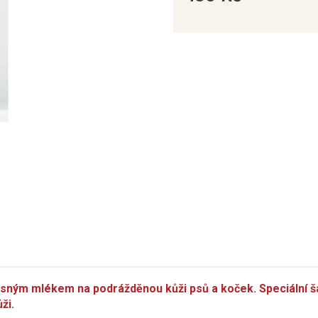
Měrná
cena:
esným mlékem na podrážděnou kůži psů a koček. Speciální
ži.