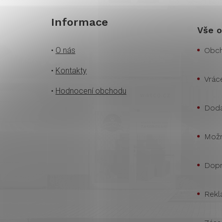
Informace
Vše o
•
O nás
Obch
•
Kontakty
Vrác
•
Hodnocení obchodu
Doda
Možn
Dopr
Rekl