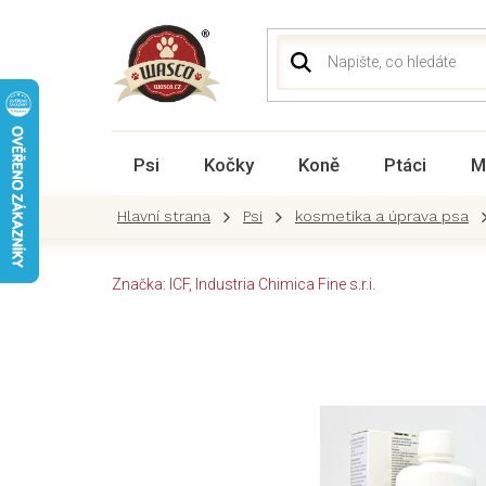
Přejít
na
obsah
Psi
Kočky
Koně
Ptáci
M
Psi
kosmetika a úprava psa
Značka:
ICF, Industria Chimica Fine s.r.i.