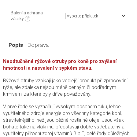
Balení a ochrana
zásilky
?
Popis
Doprava
Neodtučněné rýžové otruby pro koně pro zvýšení
hmotnosti a nasvalení v sypkém stavu.
Rýžové otruby vznikají jako vedlejší produkt při zpracování
rýže, ale zdaleka nejsou méně cenným či podřadným
krmivem, za které byly dříve považovány.
V prvé řadě se vyznačují vysokým obsahem tuku, lehce
využitelného zdroje energie pro všechny kategorie koní,
stravitelnějšího, než jsou běžné rostlinné oleje. Jsou však
bohaté také na vlákninu, představují dobře vstřebatelný a
využitelný přírodní zdroj vitamínů B a E, celé řady důležitých