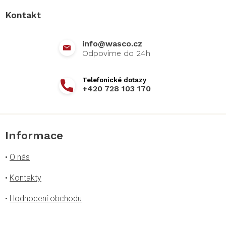
a
Kontakt
t
í
info
@
wasco.cz
+420 728 103 170
Informace
•
O nás
•
Kontakty
•
Hodnocení obchodu