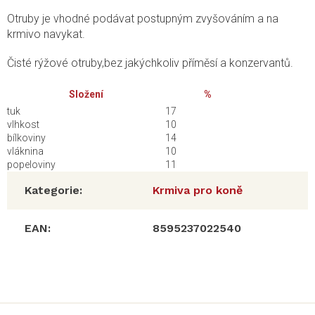
Otruby je vhodné podávat postupným zvyšováním a na
krmivo navykat.
Čisté rýžové otruby,bez jakýchkoliv příměsí a konzervantů.
Složení
%
tuk
17
vlhkost
10
bílkoviny
14
vláknina
10
popeloviny
11
Kategorie
:
Krmiva pro koně
EAN
:
8595237022540
Z
á
p