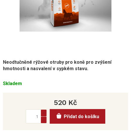
Neodtučněné rýžové otruby pro koně pro zvýšení
hmotnosti a nasvalení v sypkém stavu.
Skladem
520 Kč
Měrná
Přidat do košíku
cena: