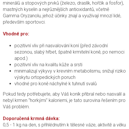
minerálů a stopových prvků (železo, draslík, hořčík a fosfor),
mastných kyselin a nejrůznějších antioxidantů, včetně
Gamma Oryzanolu, jehož účinky znají a využívají mnozí lidé,
především sportovci.
Vhodné pro:
pozitivní vliv při nasvalování koní (před závodní
sezonou, slabý hřbet, špatně krmitelní koně, po nemoci
apod.)
pozitivní vliv na kvalitu kůže a srsti
minimalizují výkyvy v krevním metabolismu, snižují riziko
výskytu ortopedických poruch
vhodné pro koně náchylné k tuhnutí svalů
Pokud tedy potřebujete, aby Váš koník přibral nebo nasvalil a
nebyl krmen "horkými" kaloriemi, je tato surovina řešením pro
Váš problém.
Doporučená krmná dávka:
0,5 - 1 kg na den, s přihlédnutím k tělesné váze, aktivitě a věku