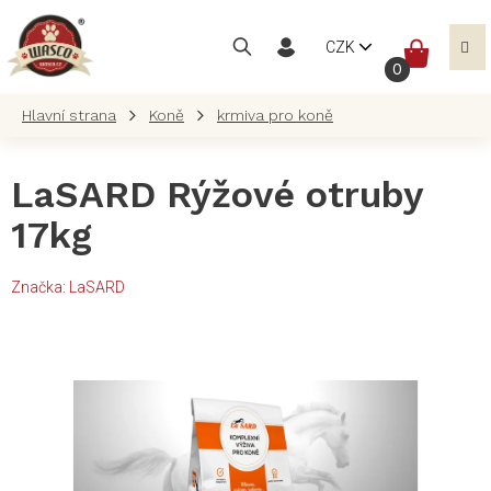
Přejít
na
NÁKUP
CZK
obsah
KOŠÍK
Koně
krmiva pro koně
LaSARD Rýžové otruby
17kg
Značka:
LaSARD