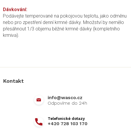
Dávkování:
Podávejte temperované na pokojovou teplotu, jako odměnu
nebo pro zpestření denní krmné dávky. Množství by nemělo
přesáhnout 1/3 objemu běžné krmné dávky (kompletního
krmiva).
Z
á
p
a
Kontakt
t
í
info
@
wasco.cz
+420 728 103 170