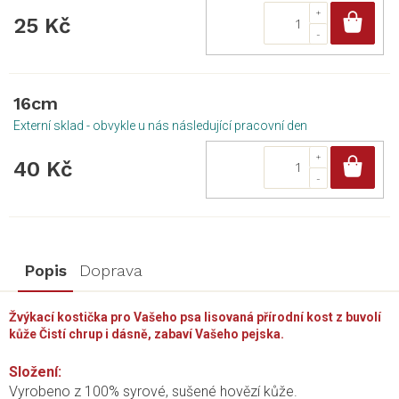
Do
25 Kč
16cm
Externí sklad - obvykle u nás následující pracovní den
Do
40 Kč
Popis
Doprava
Žvýkací kostička pro Vašeho psa lisovaná přírodní kost z buvolí
kůže Čistí chrup i dásně, zabaví Vašeho pejska.
Složení:
Vyrobeno z 100% syrové, sušené hovězí kůže.