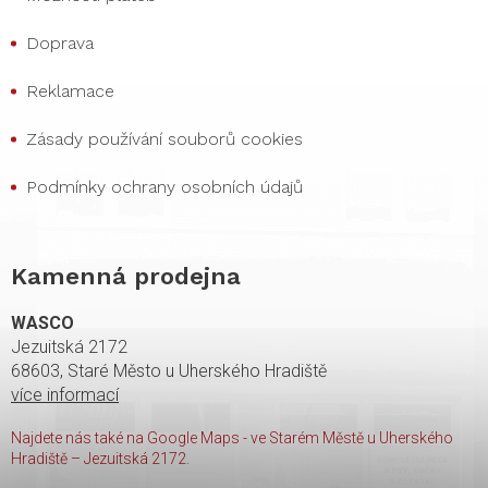
Doprava
Reklamace
Zásady používání souborů cookies
Podmínky ochrany osobních údajů
Kamenná prodejna
WASCO
Jezuitská 2172
68603, Staré Město u Uherského Hradiště
více informací
Najdete nás také na Google Maps - ve Starém Městě u Uherského
Hradiště – Jezuitská 2172.