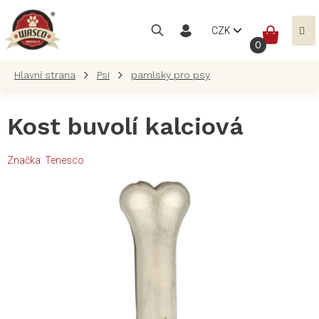
Přejít
na
NÁKUP
CZK
obsah
KOŠÍK
Psi
pamlsky pro psy
Kost buvolí kalciová
Značka:
Tenesco