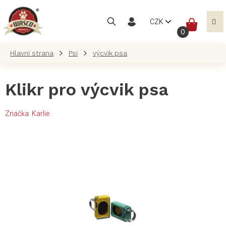
Přejít
na
NÁKUP
CZK
obsah
KOŠÍK
Psi
výcvik psa
Klikr pro výcvik psa
Značka:
Karlie