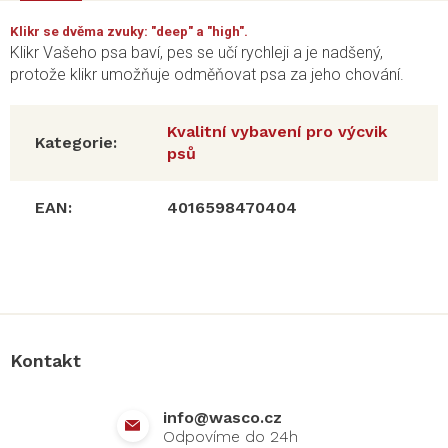
Klikr se dvěma zvuky: "deep" a "high".
Klikr Vašeho psa baví, pes se učí rychleji a je nadšený,
protože klikr umožňuje odměňovat psa za jeho chování.
Kvalitní vybavení pro výcvik
Kategorie
:
psů
EAN
:
4016598470404
Z
á
p
a
Kontakt
t
í
info
@
wasco.cz