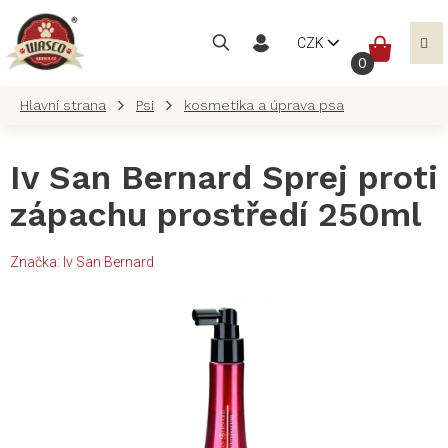
Přejít
na
NÁKUP
CZK
obsah
KOŠÍK
Psi
kosmetika a úprava psa
Iv San Bernard Sprej proti
zápachu prostředí 250ml
Značka:
Iv San Bernard