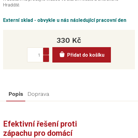
Hradiště.
Externí sklad - obvykle u nás následující pracovní den
330 Kč
Měrná
Přidat do košíku
cena:
Popis
Doprava
Efektivní řešení proti
zápachu pro domácí