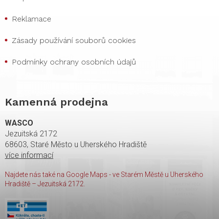
Reklamace
Zásady používání souborů cookies
Podmínky ochrany osobních údajů
Kamenná prodejna
WASCO
Jezuitská 2172
68603, Staré Město u Uherského Hradiště
více informací
Najdete nás také na Google Maps - ve Starém Městě u Uherského
Hradiště – Jezuitská 2172.