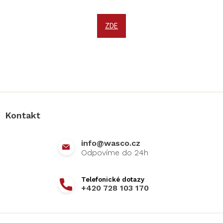
ZDE
Z
á
p
a
Kontakt
t
í
info
@
wasco.cz
+420 728 103 170