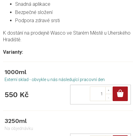
Snadná aplikace
Bezpečné složení
Podpora zdravé srsti
K dostání na prodejně Wasco ve Starém Městě u Uherského
Hradiště.
1000ml
Externí sklad - obvykle u nás následující pracovní den
Do
550 Kč
3250ml
Na objednávku