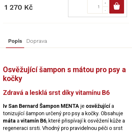
Do
1 270 Kč
Popis
Doprava
Osvěžující šampon s mátou pro psy a
kočky
Zdravá a lesklá srst díky vitamínu B6
Iv San Bernard Šampon MENTA
je
osvěžující
a
tonizující šampon určený pro psy a kočky. Obsahuje
máta
a
vitamín B6
, které přispívají k osvěžení kůže a
regeneraci srsti. Vhodný pro pravidelnou péči o srst