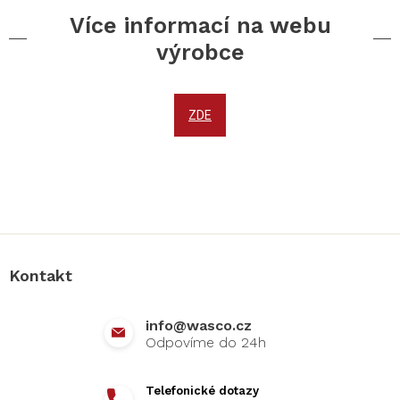
Více informací na webu
výrobce
ZDE
Z
á
p
a
Kontakt
t
í
info
@
wasco.cz