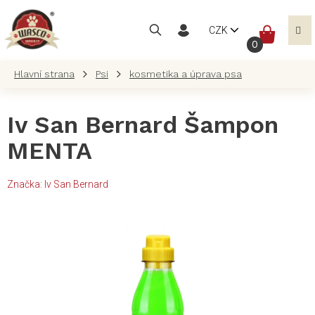
Přejít
na
NÁKUP
CZK
obsah
KOŠÍK
Psi
kosmetika a úprava psa
Iv San Bernard Šampon
MENTA
Značka:
Iv San Bernard