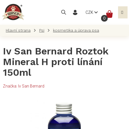
Přejít
na
NÁKUP
CZK
obsah
KOŠÍK
Psi
kosmetika a úprava psa
Iv San Bernard Roztok
Mineral H proti línání
150ml
Značka:
Iv San Bernard