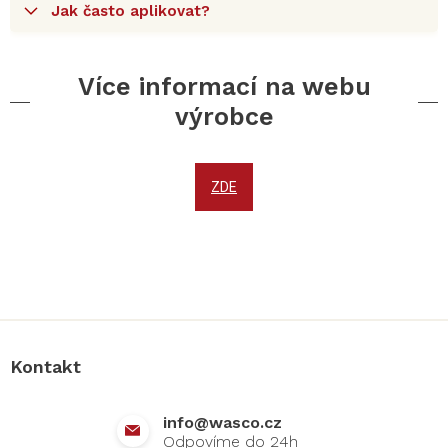
Jak často aplikovat?
Více informací na webu
výrobce
ZDE
Z
á
p
a
Kontakt
t
í
info
@
wasco.cz