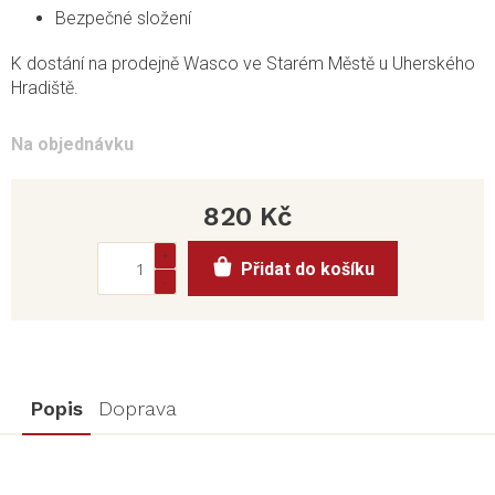
Bezpečné složení
K dostání na prodejně Wasco ve Starém Městě u Uherského
Hradiště.
Na objednávku
820 Kč
Měrná
Přidat do košíku
cena:
Popis
Doprava