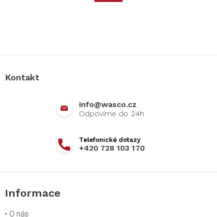
Z
á
p
a
Kontakt
t
í
info
@
wasco.cz
+420 728 103 170
Informace
•
O nás