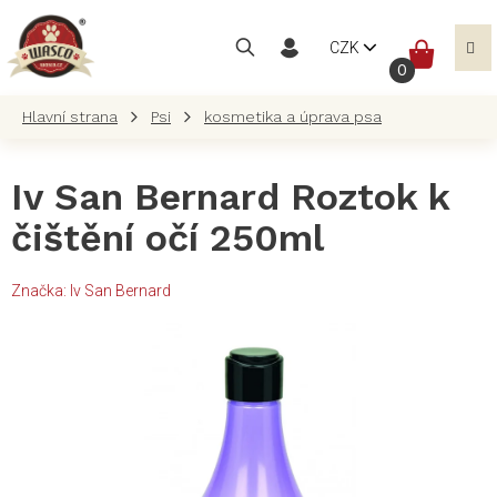
Přejít
na
NÁKUP
CZK
obsah
KOŠÍK
Psi
kosmetika a úprava psa
Iv San Bernard Roztok k
čištění očí 250ml
Značka:
Iv San Bernard