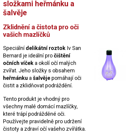
složkami heřmánku a
šalvěje
Zklidnění a čistota pro oči
vašich mazlíčků
Speciální
delikátní roztok
Iv San
Bernard je ideální pro
čištění
očních víček
a okolí očí malých
zvířat. Jeho složky s obsahem
heřmánku
a
šalvěje
pomáhají oči
čistit a zklidňovat podráždění.
Tento produkt je vhodný pro
všechny malé domácí mazlíčky,
které trápí podrážděné oči.
Používejte pravidelně pro udržení
čistoty a zdraví očí vašeho zvířátka.