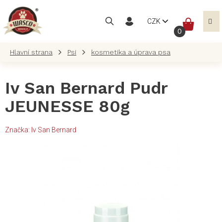
Přejít
na
NÁKUP
CZK
obsah
KOŠÍK
Psi
kosmetika a úprava psa
Iv San Bernard Pudr
JEUNESSE 80g
Značka:
Iv San Bernard