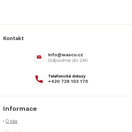
Z
á
p
a
Kontakt
t
í
info
@
wasco.cz
+420 728 103 170
Informace
•
O nás