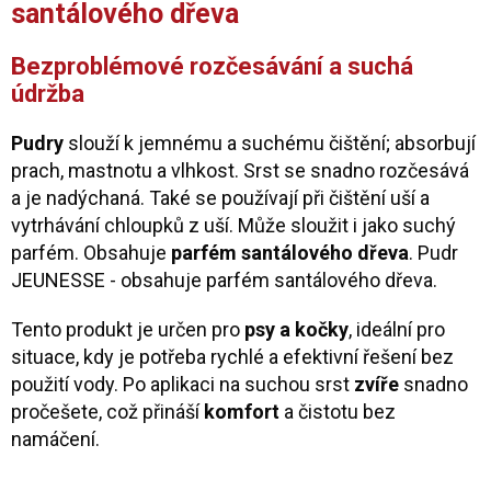
santálového dřeva
Bezproblémové rozčesávání a suchá
údržba
Pudry
slouží k jemnému a suchému čištění; absorbují
prach, mastnotu a vlhkost. Srst se snadno rozčesává
a je nadýchaná. Také se používají při čištění uší a
vytrhávání chloupků z uší. Může sloužit i jako suchý
parfém. Obsahuje
parfém santálového dřeva
. Pudr
JEUNESSE - obsahuje parfém santálového dřeva.
Tento produkt je určen pro
psy a kočky
, ideální pro
situace, kdy je potřeba rychlé a efektivní řešení bez
použití vody. Po aplikaci na suchou srst
zvíře
snadno
pročešete, což přináší
komfort
a čistotu bez
namáčení.