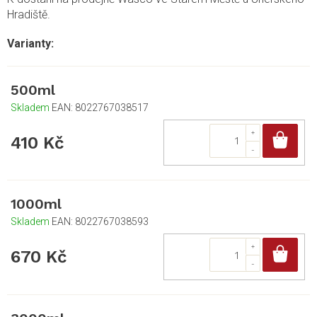
Hradiště.
500ml
Skladem
EAN:
8022767038517
Do
410 Kč
1000ml
Skladem
EAN:
8022767038593
Do
670 Kč