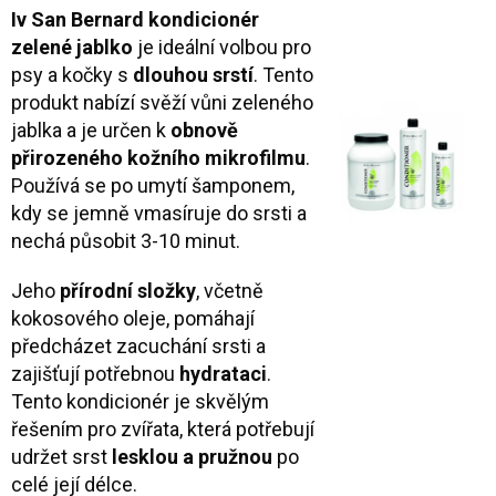
Iv San Bernard kondicionér
zelené jablko
je ideální volbou pro
psy a kočky s
dlouhou srstí
. Tento
produkt nabízí svěží vůni zeleného
jablka a je určen k
obnově
přirozeného kožního mikrofilmu
.
Používá se po umytí šamponem,
kdy se jemně vmasíruje do srsti a
nechá působit 3-10 minut.
Jeho
přírodní složky
, včetně
kokosového oleje, pomáhají
předcházet zacuchání srsti a
zajišťují potřebnou
hydrataci
.
Tento kondicionér je skvělým
řešením pro zvířata, která potřebují
udržet srst
lesklou a pružnou
po
celé její délce.