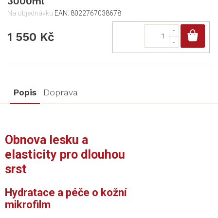
3000ml
Na objednávku
EAN:
8022767038678
Do
1 550 Kč
Popis
Doprava
Obnova lesku a
elasticity pro dlouhou
srst
Hydratace a péče o kožní
mikrofilm