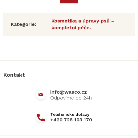
Kosmetika a úpravy psů –
Kategorie
:
kompletní péče.
Z
á
p
a
Kontakt
t
í
info
@
wasco.cz
+420 728 103 170