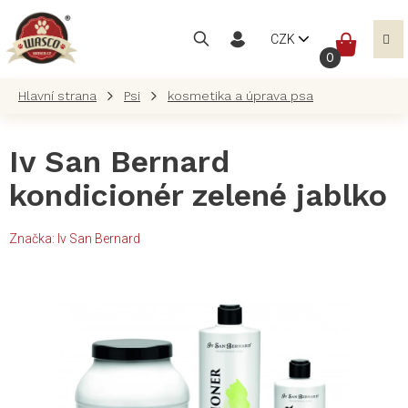
Přejít
na
NÁKUP
CZK
obsah
KOŠÍK
Psi
kosmetika a úprava psa
Iv San Bernard
kondicionér zelené jablko
Značka:
Iv San Bernard