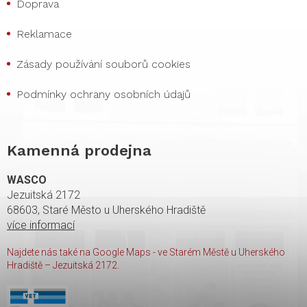
Doprava
Reklamace
Zásady používání souborů cookies
Podmínky ochrany osobních údajů
Kamenná prodejna
WASCO
Jezuitská 2172
68603, Staré Město u Uherského Hradiště
více informací
Najdete nás také na Google Maps - ve Starém Městě u Uherského
Hradiště – Jezuitská 2172.