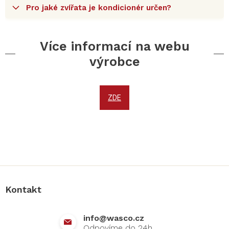
Pro jaké zvířata je kondicionér určen?
Více informací na webu
výrobce
ZDE
Z
á
p
a
Kontakt
t
í
info
@
wasco.cz