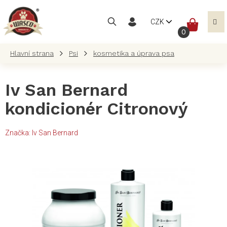
Přejít
na
NÁKUP
CZK
obsah
KOŠÍK
Psi
kosmetika a úprava psa
Iv San Bernard
kondicionér Citronový
Značka:
Iv San Bernard