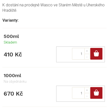
K dostání na prodejně Wasco ve Starém Městě u Uherského
Hradiště.
500ml
Skladem
Do
410 Kč
1000ml
Na objednávku
Do
670 Kč