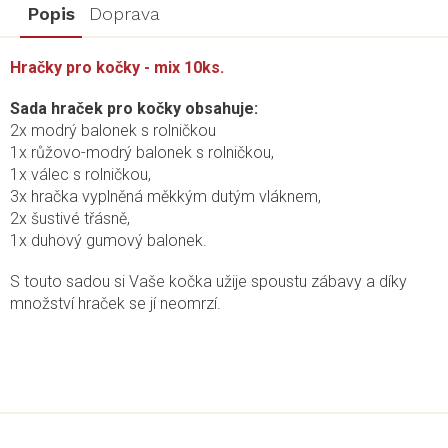
Popis
Doprava
Hračky pro kočky - mix 10ks.
Sada hraček pro kočky obsahuje:
2x modrý balonek s rolničkou
1x růžovo-modrý balonek s rolničkou,
1x válec s rolničkou,
3x hračka vyplněná měkkým dutým vláknem,
2x šustivé třásně,
1x duhový gumový balonek.
S touto sadou si Vaše kočka užije spoustu zábavy a díky
množství hraček se jí neomrzí.
Z
á
p