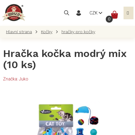
Přejít
na
NÁKUP
CZK
obsah
KOŠÍK
Kočky
hračky pro kočky
Hračka kočka modrý mix
(10 ks)
Značka:
Juko