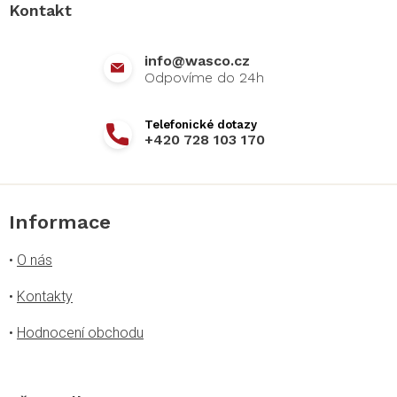
a
Kontakt
t
í
info
@
wasco.cz
+420 728 103 170
Informace
•
O nás
•
Kontakty
•
Hodnocení obchodu