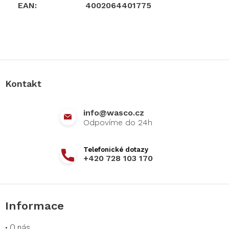
EAN
:
4002064401775
Z
á
p
a
Kontakt
t
í
info
@
wasco.cz
+420 728 103 170
Informace
•
O nás