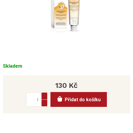
Skladem
130 Kč
Měrná
Přidat do košíku
cena: