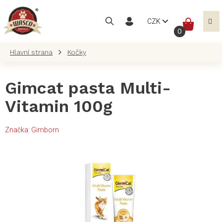
Přejít
na
NÁKUP
CZK
obsah
KOŠÍK
Kočky
Gimcat pasta Multi-
Vitamin 100g
Značka:
Gimborn