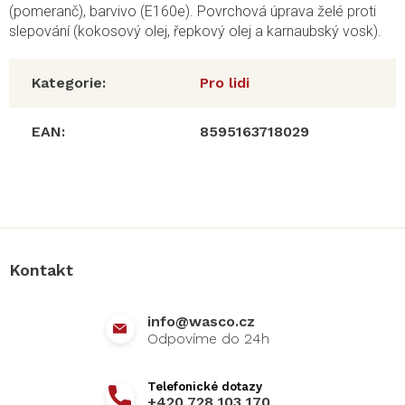
(pomeranč), barvivo (E160e). Povrchová úprava želé proti
slepování (kokosový olej, řepkový olej a karnaubský vosk).
Kategorie
:
Pro lidi
EAN
:
8595163718029
Z
á
p
a
Kontakt
t
í
info
@
wasco.cz
+420 728 103 170