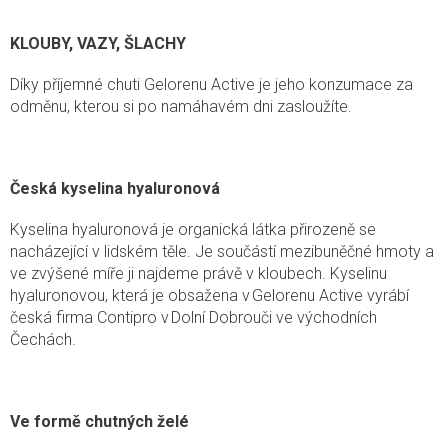
KLOUBY, VAZY, ŠLACHY
Díky příjemné chuti Gelorenu Active je jeho konzumace za
odměnu, kterou si po namáhavém dni zasloužíte.
Česká kyselina hyaluronová
Kyselina hyaluronová je organická látka přirozeně se
nacházející v lidském těle. Je součástí mezibuněčné hmoty a
ve zvýšené míře ji najdeme právě v kloubech.
Kyselinu
hyaluronovou, která je obsažena v
Gelorenu
Active
vyrábí
česká firma
Contipro
v Dolní Dobrouči ve východních
Čechách.
Ve formě chutných želé