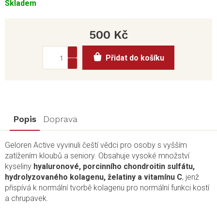
Skladem
500 Kč
Měrná
Přidat do košíku
cena:
Popis
Doprava
Geloren Active vyvinuli čeští vědci pro osoby s vyšším
zatížením kloubů a seniory. Obsahuje vysoké množství
kyseliny
hyaluronové
, porcinního chondroitin sulfátu,
hydrolyzovaného kolagenu, želatiny a vitamínu C
, jenž
přispívá k normální tvorbě kolagenu pro normální funkci kostí
a chrupavek.