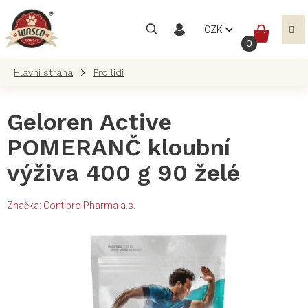
Přejít
na
NÁKUP
CZK
obsah
KOŠÍK
Pro lidi
Geloren Active
POMERANČ kloubní
výživa 400 g 90 želé
Značka:
Contipro Pharma a.s.