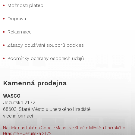
Možnosti plateb
Doprava
Reklamace
Zásady používání souborů cookies
Podmínky ochrany osobních údajů
Kamenná prodejna
WASCO
Jezuitská 2172
68603, Staré Město u Uherského Hradiště
více informací
Najdete nás také na Google Maps - ve Starém Městě u Uherského
Hradiště – Jezuitská 2172.