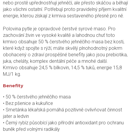
nebo prostě upřednostňují jehněčí, ale přesto skáčou a běhají
jako všichni ostatní. Potřebují proto pravidelný příjem kvalitní
energie, kterou získají z krmiva sestaveného přesně pro ně.
Polovina pytle je opravdové čerstvé syrové maso. Pro
zachování živin ve vysoké kvalitě a lahodnou chuť toto
krmivo obsahuje 50 % čerstvého jehněčího masa bez kosti,
které když spojíte s rýží, máte skvělý plnohodnotný pokrm
obohacený o zdraví prospěšné benefity jako jsou
prebiotika
,
juka
,
cheláty
, komplex dentální péče a mnohé další.
Krmivo obsahuje 24,5 % bílkovin, 14,5 % tuků, energie 15,8
MJ/1 kg.
Benefity
• 50 % čerstvého jehněčího masa
• Bez pšenice a kukuřice
• Smetánka lékařská pomáhá pozitivně ovlivňovat činnost
jater a ledvin
• Černý rybíz působící jako přírodní antioxidant pro ochranu
buněk před volnými radikály