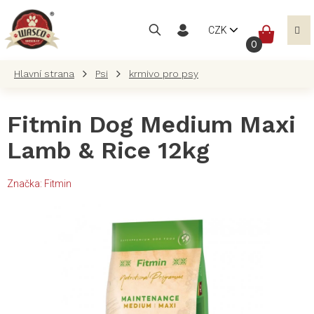
Přejít
na
NÁKUP
CZK
obsah
KOŠÍK
Psi
krmivo pro psy
Fitmin Dog Medium Maxi
Lamb & Rice 12kg
Značka:
Fitmin