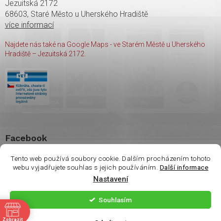
Jezuitská 2172
68603, Staré Město u Uherského Hradiště
více informací
Najdete nás také na Google Maps - ve Starém Městě u Uherského
Hradiště – Jezuitská 2172.
Facebook
Tento web používá soubory cookie. Dalším procházením tohoto
webu vyjadřujete souhlas s jejich používáním.
Další informace
Nastavení
Copyright 2026
shop Wasco
. Všechna práva vyhrazena.
Souhlasím
ě
Vytvořil Shoptet
| Nakódoval
Milan Hrnčál
Zobrazit