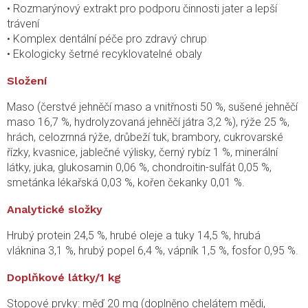
• Rozmarýnový extrakt pro podporu činnosti jater a lepší
trávení
• Komplex dentální péče pro zdravý chrup
• Ekologicky šetrné recyklovatelné obaly
Složení
Maso (čerstvé jehněčí maso a vnitřnosti 50 %, sušené jehněčí
maso 16,7 %, hydrolyzovaná jehněčí játra 3,2 %), rýže 25 %,
hrách, celozrnná rýže, drůbeží tuk, brambory, cukrovarské
řízky, kvasnice, jablečné výlisky, černý rybíz 1 %, minerální
látky, juka, glukosamin 0,06 %, chondroitin-sulfát 0,05 %,
smetánka lékařská 0,03 %, kořen čekanky 0,01 %.
Analytické složky
Hrubý protein 24,5 %, hrubé oleje a tuky 14,5 %, hrubá
vláknina 3,1 %,
hrubý popel
6,4 %, vápník 1,5 %, fosfor 0,95 %.
Doplňkové látky/1 kg
Stopové prvky: měď 20 mg (doplněno chelátem mědi,