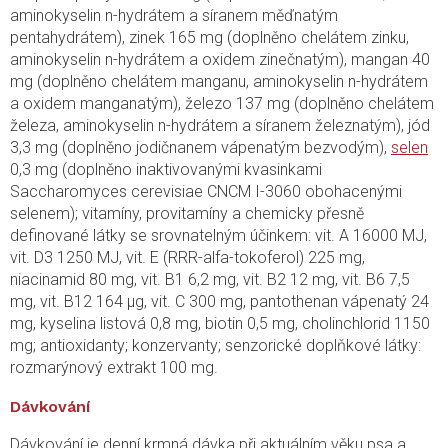
aminokyselin n-hydrátem a síranem měďnatým
pentahydrátem), zinek 165 mg (doplněno chelátem zinku,
aminokyselin n-hydrátem a oxidem zinečnatým), mangan 40
mg (doplněno chelátem manganu, aminokyselin n-hydrátem
a oxidem manganatým), železo 137 mg (doplněno chelátem
železa, aminokyselin n-hydrátem a síranem železnatým), jód
3,3 mg (doplněno jodičnanem vápenatým bezvodým),
selen
0,3 mg (doplněno inaktivovanými kvasinkami
Saccharomyces cerevisiae CNCM I-3060 obohacenými
selenem); vitamíny, provitamíny a chemicky přesně
definované látky se srovnatelným účinkem: vit. A 16000 MJ,
vit. D3 1250 MJ, vit. E (RRR-alfa-tokoferol) 225 mg,
niacinamid 80 mg, vit. B1 6,2 mg, vit. B2 12 mg, vit. B6 7,5
mg, vit. B12 164 µg, vit. C 300 mg, pantothenan vápenatý 24
mg, kyselina listová 0,8 mg, biotin 0,5 mg, cholinchlorid 1150
mg; antioxidanty; konzervanty; senzorické doplňkové látky:
rozmarýnový extrakt 100 mg.
Dávkování
Dávkování je denní krmná dávka při aktuálním věku psa a