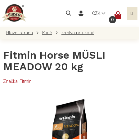
Přejít
na
NÁKUP
CZK
obsah
KOŠÍK
Koně
krmiva pro koně
Fitmin Horse MÜSLI
MEADOW 20 kg
Značka:
Fitmin