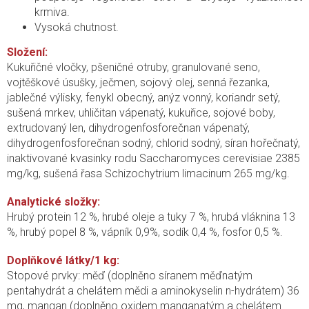
krmiva.
Vysoká chutnost.
Složení:
Kukuřičné vločky, pšeničné otruby, granulované seno,
vojtěškové úsušky, ječmen, sojový olej, senná řezanka,
jablečné výlisky, fenykl obecný, anýz vonný, koriandr setý,
sušená mrkev, uhličitan vápenatý, kukuřice, sojové boby,
extrudovaný len, dihydrogenfosforečnan vápenatý,
dihydrogenfosforečnan sodný, chlorid sodný, síran hořečnatý,
inaktivované kvasinky rodu Saccharomyces cerevisiae 2385
mg/kg, sušená
řasa Schizochytrium limacinum
265 mg/kg.
Analytické složky:
Hrubý protein 12 %, hrubé oleje a tuky 7 %, hrubá vláknina 13
%,
hrubý popel
8 %, vápník 0,9%, sodík 0,4 %, fosfor 0,5 %.
Doplňkové látky/1 kg:
Stopové prvky: měď (doplněno síranem měďnatým
pentahydrát a chelátem mědi a aminokyselin n-hydrátem) 36
mg, mangan (doplněno oxidem manganatým a chelátem