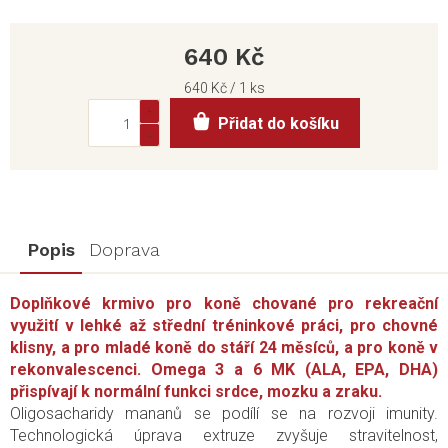
640 Kč
Měrná
640 Kč / 1 ks
cena:
Přidat do košíku
Popis
Doprava
Doplňkové krmivo pro koně chované pro rekreační
využití v lehké až střední tréninkové práci, pro chovné
klisny, a pro mladé koně do stáří 24 měsíců, a pro koně v
rekonvalescenci. Omega 3 a 6 MK (ALA, EPA,
DHA
)
přispívají k normální funkci srdce, mozku a zraku.
Oligosacharidy mananů se podílí se na rozvoji imunity.
Technologická úprava extruze zvyšuje stravitelnost,