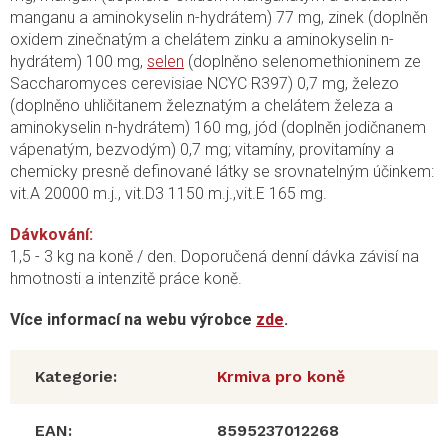
manganu a aminokyselin n-hydrátem) 77 mg, zinek (doplněn
oxidem zinečnatým a chelátem zinku a aminokyselin n-
hydrátem) 100 mg,
selen
(doplněno selenomethioninem ze
Saccharomyces cerevisiae NCYC R397) 0,7 mg, železo
(doplněno uhličitanem železnatým a chelátem železa a
aminokyselin n-hydrátem) 160 mg, jód (doplněn jodičnanem
vápenatým, bezvodým) 0,7 mg; vitamíny, provitamíny a
chemicky presně definované látky se srovnatelným účinkem:
vit.A 20000 m.j., vit.D3 1150 m.j.,vit.E 165 mg.
Dávkování:
1,5 - 3 kg na koně / den. Doporučená denní dávka závisí na
hmotnosti a intenzitě práce koně.
Více informací na webu výrobce
zde
.
Kategorie
:
Krmiva pro koně
EAN
:
8595237012268