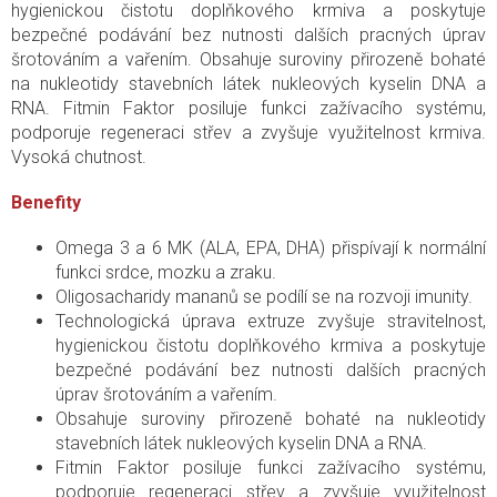
hygienickou čistotu doplňkového krmiva a poskytuje
bezpečné podávání bez nutnosti dalších pracných úprav
šrotováním a vařením. Obsahuje suroviny přirozeně bohaté
na nukleotidy stavebních látek nukleových kyselin DNA a
RNA. Fitmin Faktor posiluje funkci zažívacího systému,
podporuje regeneraci střev a zvyšuje využitelnost krmiva.
Vysoká chutnost.
Benefity
Omega 3 a 6 MK (ALA, EPA, DHA) přispívají k normální
funkci srdce, mozku a zraku.
Oligosacharidy mananů se podílí se na rozvoji imunity.
Technologická úprava extruze zvyšuje stravitelnost,
hygienickou čistotu doplňkového krmiva a poskytuje
bezpečné podávání bez nutnosti dalších pracných
úprav šrotováním a vařením.
Obsahuje suroviny přirozeně bohaté na nukleotidy
stavebních látek nukleových kyselin DNA a RNA.
Fitmin Faktor posiluje funkci zažívacího systému,
podporuje regeneraci střev a zvyšuje využitelnost